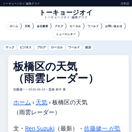
トーキョージオイ 編集デスク
日本語
トーキョージオイ
トーキョージオイ 編集デスク
ホーム
天気
会社概要
ブログ
ローカル
ワールド
お問い合わせ
ニュースレター
テック
ビジネス
ブログ
ローカル
ワールド
政治
板橋区の天気
（雨雲レーダー）
佐藤健一 • 2026-06-23 • 監修 鈴木 蒼
ホーム
›
天気
›
板橋区の天気
（雨雲レーダー）
文・
Ren Suzuki
（最新）
・
佐藤健一 が監