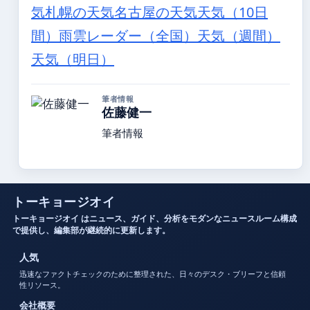
気
札幌の天気
名古屋の天気
天気（10日
間）
雨雲レーダー（全国）
天気（週間）
天気（明日）
筆者情報
佐藤健一
筆者情報
トーキョージオイ
トーキョージオイ はニュース、ガイド、分析をモダンなニュースルーム構成
で提供し、編集部が継続的に更新します。
人気
迅速なファクトチェックのために整理された、日々のデスク・ブリーフと信頼
性リソース。
会社概要