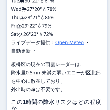
Tue
🌦️
30°
22°
💧61%
Wed
🌦️
27°
20°
💧78%
Thu
⛈️
28°
21°
💧86%
Fri
⛈️
29°
22°
💧79%
Sat
⛈️
26°
23°
💧72%
ライブデータ提供：
Open-Meteo
・
自動更新 ・
板橋区の現在の雨雲レーダーは、
降水量0.5mm未満の弱いエコーが区北部
を中心に散在しており、
外出時の傘は不要です。
この1時間の降水リスクはどの程度
か