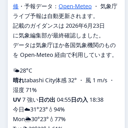
修
・
予報データ：
Open-Meteo
・ 気象庁
ライブ予報は自動更新されます。
記載のガイダンスは 2026年6月23日
に気象編集部が最終確認しました。
データは気象庁ほか各国気象機関のもの
を Open-Meteo 経由で利用しています。
🌤️
28°
C
晴れ
tabashi City
体感 32° ・ 風 1 m/s ・
湿度 71%
UV
7 強い
日の出
04:55
日の入
18:38
今日
☁️
31°
23°
💧94%
Mon
🌦️
30°
23°
💧77%