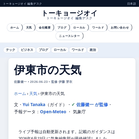
トーキョージオイ 編集デスク
日本語
トーキョージオイ
トーキョージオイ 編集デスク
ホーム
天気
会社概要
ブログ
ローカル
ワールド
お問い合わせ
ニュースレター
テック
ビジネス
ブログ
ローカル
ワールド
政治
伊東市の天気
佐藤健一 • 2026-06-23 • 監修 伊藤 芽衣
ホーム
›
天気
›
伊東市の天気
文・
Yui Tanaka
（ガイド）
・
佐藤健一 が監修
・
予報データ：
Open-Meteo
・ 気象庁
ライブ予報は自動更新されます。記載のガイダンスは
2026年6月23日 に気象編集部が最終確認しました。