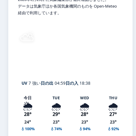
データは気象庁ほか各国気象機関のものを Open-Meteo
経由で利用しています。
⛅
27°
C
晴れ時々曇り
Itō
体感 31° ・ 風 2 m/s ・ 湿度 74%
UV
7 強い
日の出
04:59
日の入
18:38
今日
TUE
WED
THU
🌦️
🌧️
🌧️
🌧️
28°
29°
28°
27°
24°
23°
23°
23°
💧100%
💧74%
💧94%
💧92%