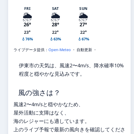
FRI
SAT
SUN
🌦️
🌦️
🌦️
26°
28°
27°
23°
22°
22°
💧76%
💧63%
💧67%
ライブデータ提供：
Open-Meteo
・ 自動更新 ・
伊東市の天気は、風速2〜4m/s、降水確率10%
程度と穏やかな見込みです。
風の強さは？
風速2〜4m/sと穏やかなため、
屋外活動に支障はなく、
海のレジャーにも適しています。
上のライブ予報で最新の風向きを確認してくださ