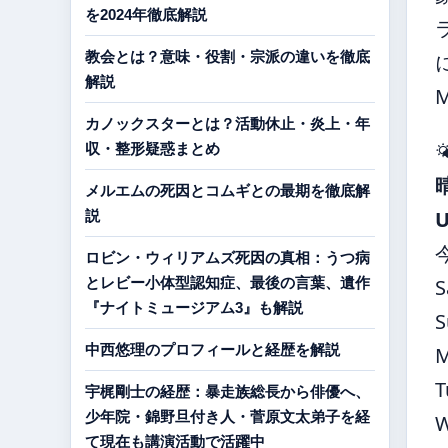
を2024年徹底解説
教会とは？意味・役割・宗派の違いを徹底
解説
カノックスターとは？活動休止・炎上・年

収・整形疑惑まとめ
メルエムの死因とコムギとの最期を徹底解
説
ロビン・ウィリアムズ死因の真相：うつ病
とレビー小体型認知症、最後の言葉、遺作
S
『ナイトミュージアム3』も解説
S
中西悠理のプロフィールと経歴を解説
T
宇梶剛士の経歴：暴走族総長から俳優へ、
少年院・錦野旦付き人・菅原文太弟子を経
て現在も講演活動で活躍中