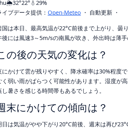
hu
🌦️
32°
22°
💧29%
ライブデータ提供：
Open-Meteo
・ 自動更新 ・
岩国は本日、最高気温が22°C前後まで上がり、曇
午後には風速3～5m/sの南風が吹き、外出時は薄
この後の天気の変化は？
夜にかけて雲が残りやすく、降水確率は30%程度で
ごく弱い雨がぱらつく可能性があります。湿度が高め
蒸し暑さを感じる時間帯もあるでしょう。
週末にかけての傾向は？
明日は気温がやや下がり20°C前後、週末は再び23