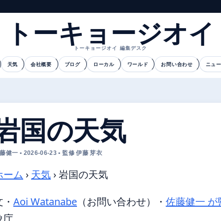
トーキョージオイ
トーキョージオイ 編集デスク
天気
会社概要
ブログ
ローカル
ワールド
お問い合わせ
ニュ
岩国の天気
藤健一 • 2026-06-23 • 監修 伊藤 芽衣
ホーム
›
天気
›
岩国の天気
文・
Aoi Watanabe
（お問い合わせ）
・
佐藤健一 が
象庁