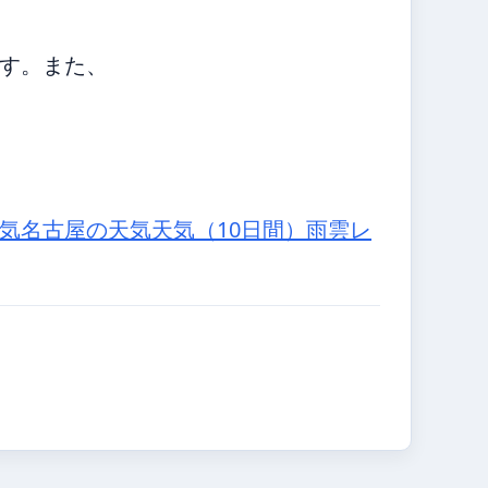
す。また、
。
気
名古屋の天気
天気（10日間）
雨雲レ