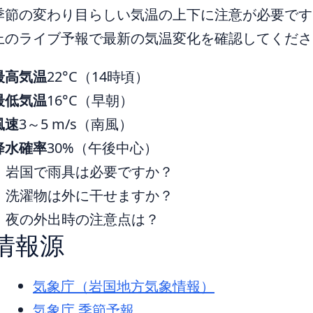
季節の変わり目らしい気温の上下に注意が必要です
上のライブ予報で最新の気温変化を確認してくださ
最高気温
22°C（14時頃）
最低気温
16°C（早朝）
風速
3～5 m/s（南風）
降水確率
30%（午後中心）
岩国で雨具は必要ですか？
洗濯物は外に干せますか？
夜の外出時の注意点は？
情報源
気象庁（岩国地方気象情報）
気象庁 季節予報