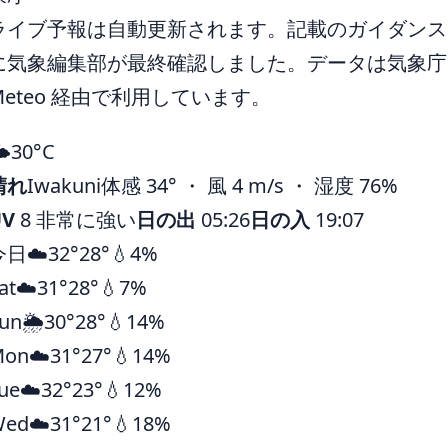
ライブ予報は自動更新されます。記載のガイダンスは 
に気象編集部が最終確認しました。データは気象庁ほ
Meteo 経由で利用しています。
️
30°
C
晴れ
Iwakuni
体感 34° ・ 風 4 m/s ・ 湿度 76%
UV
8 非常に強い
日の出
05:26
日の入
19:07
今日
☁️
32°
28°
💧4%
at
☁️
31°
28°
💧7%
un
🌦️
30°
28°
💧14%
Mon
☁️
31°
27°
💧14%
ue
☁️
32°
23°
💧12%
Wed
☁️
31°
21°
💧18%