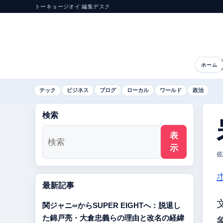
トーキョージオイ 編集デスク
ホーム
テック
ビジネス
ブログ
ローカル
ワールド
政治
検索
表
示
佐
最新記事
関ジャニ∞からSUPER EIGHTへ：脱退し
た錦戸亮・大倉忠義らの理由と改名の経緯