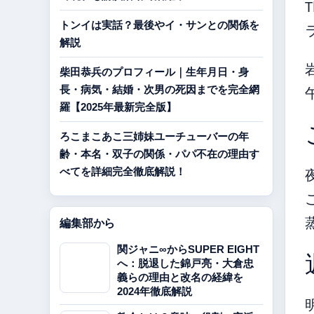
T
トンイは実話？最後やイ・サンとの関係を
解説
柴田恭兵のプロフィール｜生年月日・身
長・病気・結婚・次男の死因までを完全網
羅【2025年最新完全版】
ろこまこあこ三姉妹ユーチューバーの年
齢・本名・双子の関係・パパ不在の理由す
べてを詳細完全徹底解説！
編集部から
関ジャニ∞からSUPER EIGHT
へ：脱退した錦戸亮・大倉忠
義らの理由と改名の経緯を
2024年徹底解説