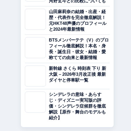
河野玄斗との比較についても
山田麻莉奈の結婚・出産・経
歴・代表作を完全徹底解説！
元HKT48声優のプロフィール
と2024年最新情報
BTSメンバーテテ（V）のプロ
フィール徹底解説！本名・身
長・誕生日・彼女・結婚・愛
称てての由来と最新情報
新幹線 さくら 時刻表 下り 新
大阪 – 2026年3月改正後 最新
ダイヤと停車駅一覧
シンデレラの意味・あらす
じ・ディズニー実写版の評
価・シンデレラ症候群を徹底
解説【原作・舞台のモデルも
紹介】