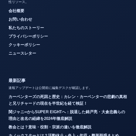
性リソース。
会社概要
お問い合わせ
私たちのストーリー
プライバシーポリシー
クッキーポリシー
ニュースレター
最新記事
速報アップデートは公開前に編集デスクが確認します。
カーペンターズの死因と歴史：カレン・カーペンターの悲劇の真相
と兄リチャードの現在を半世紀を経て検証！
関ジャニ∞からSUPER EIGHTへ：脱退した錦戸亮・大倉忠義らの
理由と改名の経緯を2024年徹底解説
教会とは？意味・役割・宗派の違いを徹底解説
カノックスターとは？活動休止・炎上・年収・整形疑惑まとめ