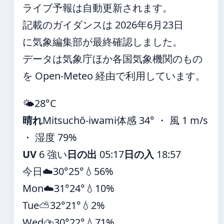
ライブ予報は自動更新されます。
記載のガイダンスは 2026年6月23日
に気象編集部が最終確認しました。
データは気象庁ほか各国気象機関のもの
を Open-Meteo 経由で利用しています。
🌤️
28°
C
晴れ
Mitsuchō-iwami
体感 34° ・ 風 1 m/s
・ 湿度 79%
UV
6 強い
日の出
05:17
日の入
18:57
今日
☁️
30°
25°
💧56%
Mon
☁️
31°
24°
💧10%
Tue
⛅
32°
21°
💧2%
Wed
⛈️
30°
22°
💧71%