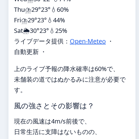
Thu
⛈️
29°
23°
💧60%
Fri
⛈️
29°
23°
💧44%
Sat
🌦️
30°
23°
💧25%
ライブデータ提供：
Open-Meteo
・
自動更新 ・
上のライブ予報の降水確率は60%で、
未舗装の道ではぬかるみに注意が必要で
す。
風の強さとその影響は？
現在の風速は4m/s前後で、
日常生活に支障はないものの、