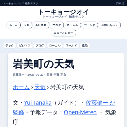
トーキョージオイ 編集デスク
日本語
トーキョージオイ
トーキョージオイ 編集デスク
ホーム
天気
会社概要
ブログ
ローカル
ワールド
お問い合わせ
ニュースレター
テック
ビジネス
ブログ
ローカル
ワールド
政治
岩美町の天気
佐藤健一 • 2026-06-23 • 監修 伊藤 芽衣
ホーム
›
天気
›
岩美町の天気
文・
Yui Tanaka
（ガイド）
・
佐藤健一 が
監修
・
予報データ：
Open-Meteo
・ 気象
庁