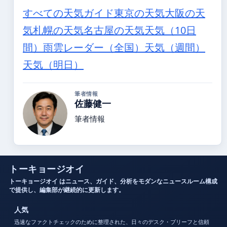
すべての天気ガイド
東京の天気
大阪の天
気
札幌の天気
名古屋の天気
天気（10日
間）
雨雲レーダー（全国）
天気（週間）
天気（明日）
筆者情報
佐藤健一
筆者情報
トーキョージオイ
トーキョージオイ はニュース、ガイド、分析をモダンなニュースルーム構成
で提供し、編集部が継続的に更新します。
人気
迅速なファクトチェックのために整理された、日々のデスク・ブリーフと信頼