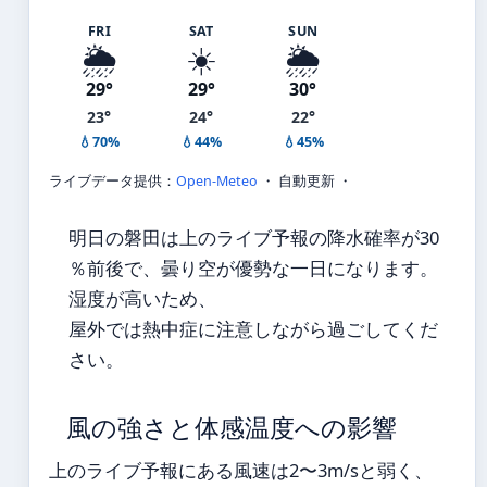
FRI
SAT
SUN
🌦️
☀️
🌦️
29°
29°
30°
23°
24°
22°
💧70%
💧44%
💧45%
ライブデータ提供：
Open-Meteo
・ 自動更新 ・
明日の磐田は上のライブ予報の降水確率が30
％前後で、曇り空が優勢な一日になります。
湿度が高いため、
屋外では熱中症に注意しながら過ごしてくだ
さい。
風の強さと体感温度への影響
上のライブ予報にある風速は2〜3m/sと弱く、