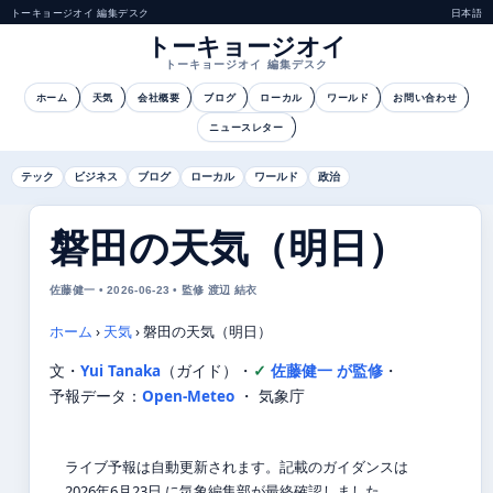
トーキョージオイ 編集デスク
日本語
トーキョージオイ
トーキョージオイ 編集デスク
ホーム
天気
会社概要
ブログ
ローカル
ワールド
お問い合わせ
ニュースレター
テック
ビジネス
ブログ
ローカル
ワールド
政治
磐田の天気（明日）
佐藤健一 • 2026-06-23 • 監修 渡辺 結衣
ホーム
›
天気
›
磐田の天気（明日）
文・
Yui Tanaka
（ガイド）
・
佐藤健一 が監修
・
予報データ：
Open-Meteo
・ 気象庁
ライブ予報は自動更新されます。記載のガイダンスは
2026年6月23日 に気象編集部が最終確認しました。