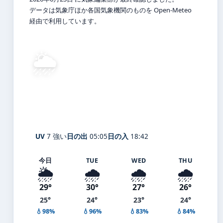
データは気象庁ほか各国気象機関のものを Open-Meteo
経由で利用しています。
🌦️
25°
C
弱い霧雨
Iwata
体感 31° ・ 風 1 m/s ・ 湿度 93%
UV
7 強い
日の出
05:05
日の入
18:42
今日
TUE
WED
THU
🌦️
🌧️
🌧️
🌧️
29°
30°
27°
26°
25°
24°
23°
24°
💧98%
💧96%
💧83%
💧84%