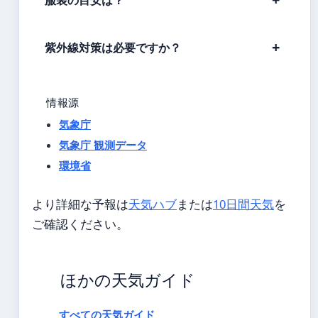
服装の目安は？
紫外線対策は必要ですか？
情報源
気象庁
気象庁 観測データ
環境省
より詳細な予報は
天気ハブ
または
10日間天気
を
ご確認ください。
ほかの天気ガイド
すべての天気ガイド