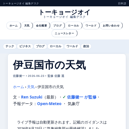
トーキョージオイ 編集デスク
日本語
トーキョージオイ
トーキョージオイ 編集デスク
ホーム
天気
会社概要
ブログ
ローカル
ワールド
お問い合わせ
ニュースレター
テック
ビジネス
ブログ
ローカル
ワールド
政治
伊豆国市の天気
佐藤健一 • 2026-06-23 • 監修 佐藤 遥
ホーム
›
天気
›
伊豆国市の天気
文・
Ren Suzuki
（最新）
・
佐藤健一 が監修
・
予報データ：
Open-Meteo
・ 気象庁
ライブ予報は自動更新されます。記載のガイダンスは
2026年6月23日 に気象編集部が最終確認しました。