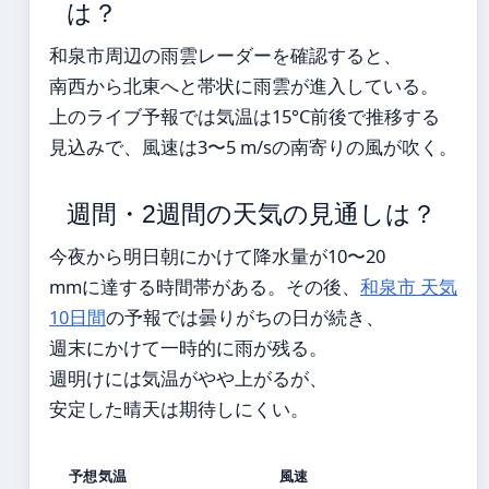
は？
和泉市周辺の雨雲レーダーを確認すると、
南西から北東へと帯状に雨雲が進入している。
上のライブ予報では気温は15°C前後で推移する
見込みで、風速は3〜5 m/sの南寄りの風が吹く。
週間・2週間の天気の見通しは？
今夜から明日朝にかけて降水量が10〜20
mmに達する時間帯がある。その後、
和泉市 天気
10日間
の予報では曇りがちの日が続き、
週末にかけて一時的に雨が残る。
週明けには気温がやや上がるが、
安定した晴天は期待しにくい。
予想気温
風速