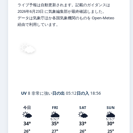
ライブ予報は自動更新されます。記載のガイダンスは
2026年6月23日 に気象編集部が最終確認しました。
データは気象庁ほか各国気象機関のものを Open-Meteo
経由で利用しています。
🌤️
34°
C
晴れ
Izumi
体感 40° ・ 風 2 m/s ・ 湿度 58%
UV
8 非常に強い
日の出
05:12
日の入
18:56
今日
FRI
SAT
SUN
🌤️
🌦️
🌤️
🌦️
34°
35°
33°
30°
26°
27°
26°
25°