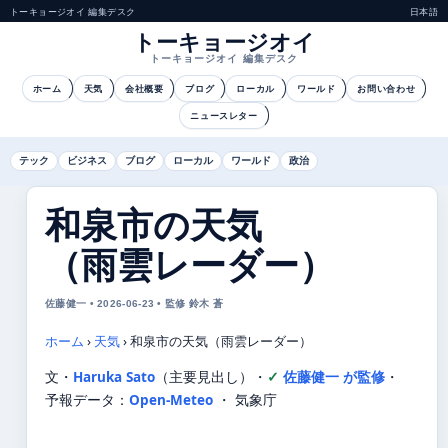
トーキョージオイ 編集デスク
日本語
トーキョージオイ
トーキョージオイ 編集デスク
ホーム
天気
会社概要
ブログ
ローカル
ワールド
お問い合わせ
ニュースレター
テック
ビジネス
ブログ
ローカル
ワールド
政治
和泉市の天気
（雨雲レーダー）
佐藤健一 • 2026-06-23 • 監修 鈴木 蒼
ホーム
›
天気
›
和泉市の天気（雨雲レーダー）
文・
Haruka Sato
（主要見出し）
・
佐藤健一 が監修
・
予報データ：
Open-Meteo
・ 気象庁