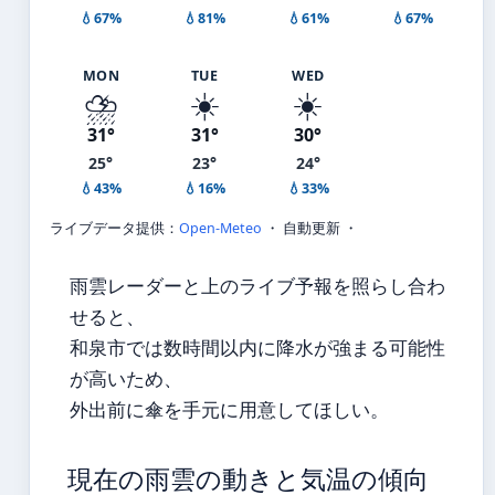
💧67%
💧81%
💧61%
💧67%
MON
TUE
WED
⛈️
☀️
☀️
31°
31°
30°
25°
23°
24°
💧43%
💧16%
💧33%
ライブデータ提供：
Open-Meteo
・ 自動更新 ・
雨雲レーダーと上のライブ予報を照らし合わ
せると、
和泉市では数時間以内に降水が強まる可能性
が高いため、
外出前に傘を手元に用意してほしい。
現在の雨雲の動きと気温の傾向