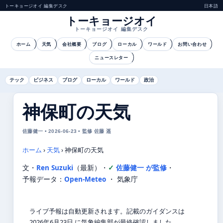
トーキョージオイ 編集デスク
日本語
トーキョージオイ
トーキョージオイ 編集デスク
ホーム
天気
会社概要
ブログ
ローカル
ワールド
お問い合わせ
ニュースレター
テック
ビジネス
ブログ
ローカル
ワールド
政治
神保町の天気
佐藤健一 • 2026-06-23 • 監修 佐藤 遥
ホーム
›
天気
›
神保町の天気
文・
Ren Suzuki
（最新）
・
佐藤健一 が監修
・
予報データ：
Open-Meteo
・ 気象庁
ライブ予報は自動更新されます。記載のガイダンスは
2026年6月23日 に気象編集部が最終確認しました。