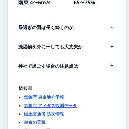
南東 4〜6m/s
65〜75%
昼過ぎの雨は長く続くのか
洗濯物を外に干しても大丈夫か
神社で過ごす場合の注意点は
情報源
気象庁 東京地方予報
気象庁 アメダス観測データ
国土交通省 防災情報
東京の天気