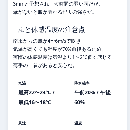
3mmと予想され、短時間の弱い雨だが、
傘がないと服が濡れる程度の強さだ。
風と体感温度の注意点
南東からの風が4〜6m/sで吹き、
気温が高くても湿度が70%前後あるため、
実際の体感温度は気温より1〜2°C低く感じる。
薄手の上着があると安心だ。
気温
降水確率
最高22〜24°C /
午前20% / 午後
最低16〜18°C
60%
風速
湿度