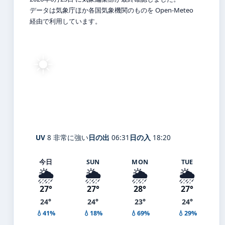
データは気象庁ほか各国気象機関のものを Open-Meteo
経由で利用しています。
☀️
26°
C
快晴
Jimbo
体感 27° ・ 風 5 m/s ・ 湿度 74%
UV
8 非常に強い
日の出
06:31
日の入
18:20
今日
SUN
MON
TUE
🌦️
🌦️
🌦️
🌦️
27°
27°
28°
27°
24°
24°
23°
24°
💧41%
💧18%
💧69%
💧29%