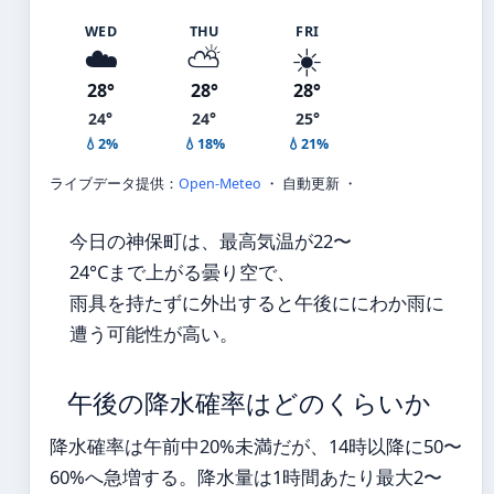
WED
THU
FRI
☁️
⛅
☀️
28°
28°
28°
24°
24°
25°
💧2%
💧18%
💧21%
ライブデータ提供：
Open-Meteo
・ 自動更新 ・
今日の神保町は、最高気温が22〜
24°Cまで上がる曇り空で、
雨具を持たずに外出すると午後ににわか雨に
遭う可能性が高い。
午後の降水確率はどのくらいか
降水確率は午前中20%未満だが、14時以降に50〜
60%へ急増する。降水量は1時間あたり最大2〜