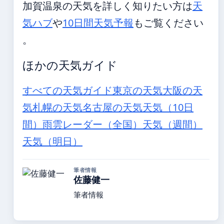
加賀温泉の天気を詳しく知りたい方は
天
気ハブ
や
10日間天気予報
もご覧ください
。
ほかの天気ガイド
すべての天気ガイド
東京の天気
大阪の天
気
札幌の天気
名古屋の天気
天気（10日
間）
雨雲レーダー（全国）
天気（週間）
天気（明日）
筆者情報
佐藤健一
筆者情報