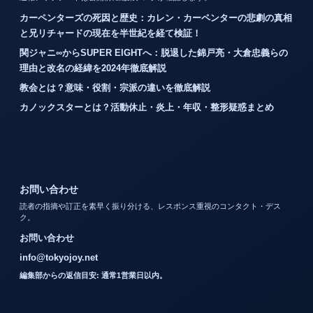
カーペンターズの死因と歴史：カレン・カーペンターの悲劇の真相
と兄リチャードの現在を半世紀を経て検証！
関ジャニ∞からSUPER EIGHTへ：脱退した錦戸亮・大倉忠義らの
理由と改名の経緯を2024年徹底解説
教会とは？意味・役割・宗派の違いを徹底解説
カノックスターとは？活動休止・炎上・年収・整形疑惑まとめ
お問い合わせ
読者の指摘や訂正を素早く振り分ける、レスポンス重視のコンタクト・デス
ク。
お問い合わせ
info@tokyojoy.net
編集部からの返信目安: 通常1営業日以内。