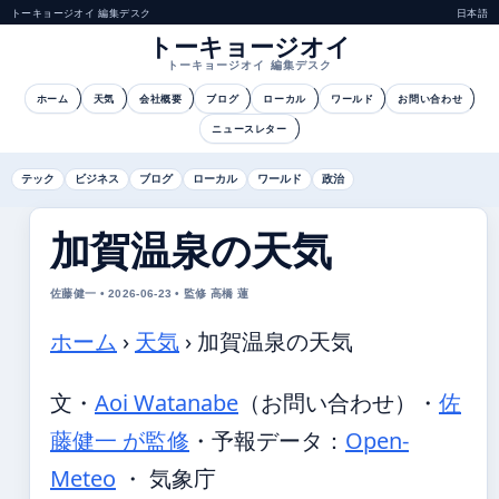
トーキョージオイ 編集デスク
日本語
トーキョージオイ
トーキョージオイ 編集デスク
ホーム
天気
会社概要
ブログ
ローカル
ワールド
お問い合わせ
ニュースレター
テック
ビジネス
ブログ
ローカル
ワールド
政治
加賀温泉の天気
佐藤健一 • 2026-06-23 • 監修 高橋 蓮
ホーム
›
天気
›
加賀温泉の天気
文・
Aoi Watanabe
（お問い合わせ）
・
佐
藤健一 が監修
・
予報データ：
Open-
Meteo
・ 気象庁