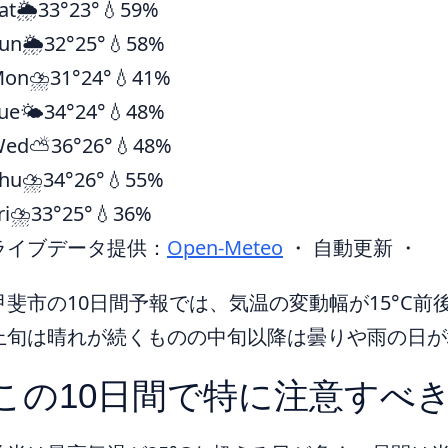
at
🌦️
33°
23°
💧59%
un
🌦️
32°
25°
💧58%
Mon
⛈️
31°
24°
💧41%
ue
🌤️
34°
24°
💧48%
Wed
⛅
36°
26°
💧48%
hu
⛈️
34°
26°
💧55%
ri
⛈️
33°
25°
💧36%
ライブデータ提供：
Open-Meteo
・ 自動更新 ・
甲斐市の10日間予報では、気温の変動幅が15°C前
上旬は晴れが続くものの中旬以降は曇りや雨の日が
この10日間で特に注意すべ