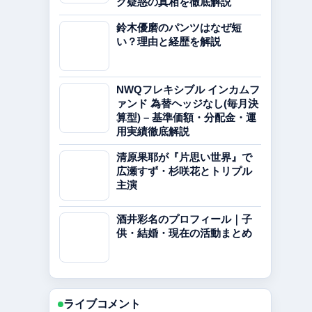
グ疑惑の真相を徹底解説
鈴木優磨のパンツはなぜ短
い？理由と経歴を解説
NWQフレキシブル インカムフ
ァンド 為替ヘッジなし(毎月決
算型) – 基準価額・分配金・運
用実績徹底解説
清原果耶が『片思い世界』で
広瀬すず・杉咲花とトリプル
主演
酒井彩名のプロフィール｜子
供・結婚・現在の活動まとめ
ライブコメント