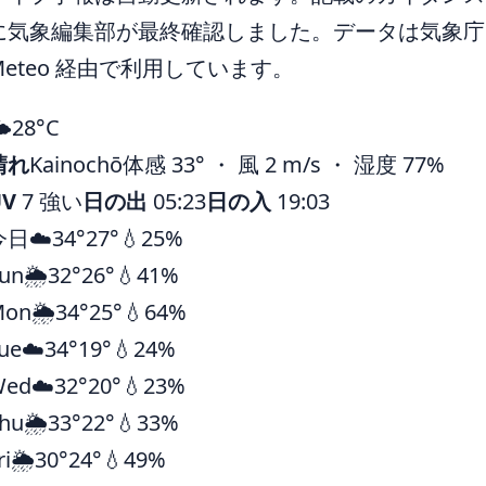
に気象編集部が最終確認しました。データは気象庁ほ
Meteo 経由で利用しています。
️
28°
C
晴れ
Kainochō
体感 33° ・ 風 2 m/s ・ 湿度 77%
UV
7 強い
日の出
05:23
日の入
19:03
今日
☁️
34°
27°
💧25%
un
🌦️
32°
26°
💧41%
Mon
🌦️
34°
25°
💧64%
ue
☁️
34°
19°
💧24%
Wed
☁️
32°
20°
💧23%
hu
🌦️
33°
22°
💧33%
ri
🌦️
30°
24°
💧49%