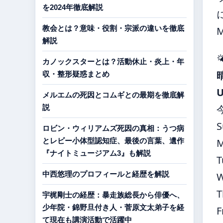
を2024年徹底解説
教会とは？意味・役割・宗派の違いを徹底
解説

カノックスターとは？活動休止・炎上・年
収・整形疑惑まとめ
メルエムの死因とコムギとの最期を徹底解
説
S
ロビン・ウィリアムズ死因の真相：うつ病
とレビー小体型認知症、最後の言葉、遺作
『ナイトミュージアム3』も解説
T
中西悠理のプロフィールと経歴を解説
T
宇梶剛士の経歴：暴走族総長から俳優へ、
少年院・錦野旦付き人・菅原文太弟子を経
F
て現在も講演活動で活躍中