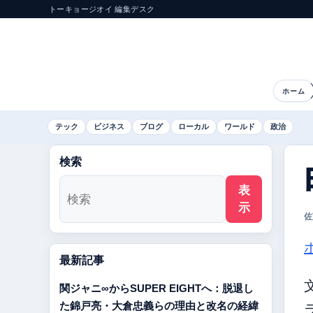
トーキョージオイ 編集デスク
ホーム
テック
ビジネス
ブログ
ローカル
ワールド
政治
検索
表
示
佐
最新記事
関ジャニ∞からSUPER EIGHTへ：脱退し
た錦戸亮・大倉忠義らの理由と改名の経緯