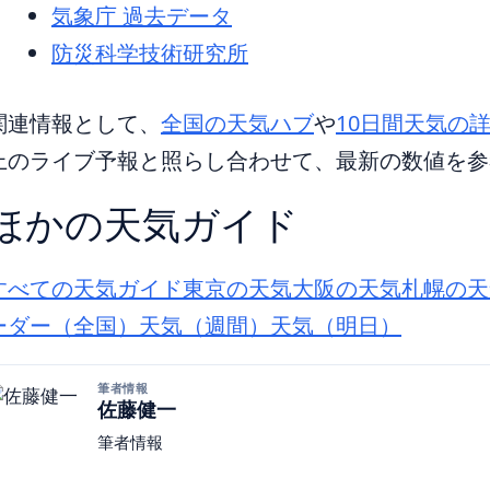
気象庁 過去データ
防災科学技術研究所
関連情報として、
全国の天気ハブ
や
10日間天気の
上のライブ予報と照らし合わせて、最新の数値を参
ほかの天気ガイド
すべての天気ガイド
東京の天気
大阪の天気
札幌の天
ーダー（全国）
天気（週間）
天気（明日）
筆者情報
佐藤健一
筆者情報