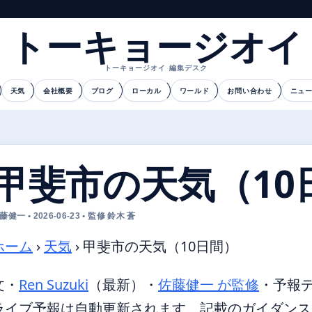
トーキョージオイ
トーキョージオイ 編集デスク
天気
会社概要
ブログ
ローカル
ワールド
お問い合わせ
ニュ
甲斐市の天気（10
藤健一 • 2026-06-23 • 監修 鈴木 蒼
ホーム
›
天気
›
甲斐市の天気（10日間）
文・
Ren Suzuki
（最新）
・
佐藤健一 が監修
・
予報
ライブ予報は自動更新されます。記載のガイダンスは 