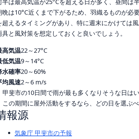
前半は最高気温が25°Cを超える日が多く、昼間は
朝晩は10°C近くまで下がるため、羽織るものが必
を超えるタイミングがあり、特に週末にかけては風速
雨具と風対策を想定しておくと良いでしょう。
最高気温
22～27°C
最低気温
9～14°C
降水確率
20～60%
平均風速
2～6 m/s
甲斐市の10日間で雨が最も多くなりそうな日は
この期間に屋外活動をするなら、どの日を選ぶ
情報源
気象庁 甲斐市の予報