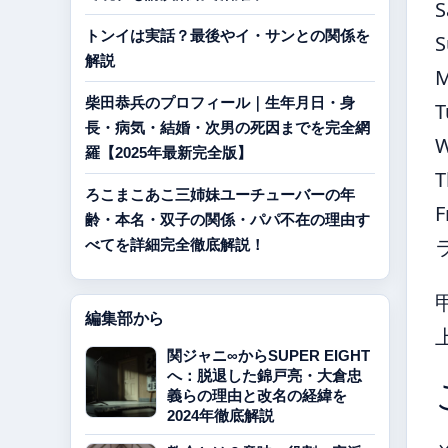
S
トンイは実話？最後やイ・サンとの関係を
S
解説
柴田恭兵のプロフィール｜生年月日・身
T
長・病気・結婚・次男の死因までを完全網
羅【2025年最新完全版】
T
ろこまこあこ三姉妹ユーチューバーの年
F
齢・本名・双子の関係・パパ不在の理由す
べてを詳細完全徹底解説！
編集部から
関ジャニ∞からSUPER EIGHT
へ：脱退した錦戸亮・大倉忠
義らの理由と改名の経緯を
2024年徹底解説