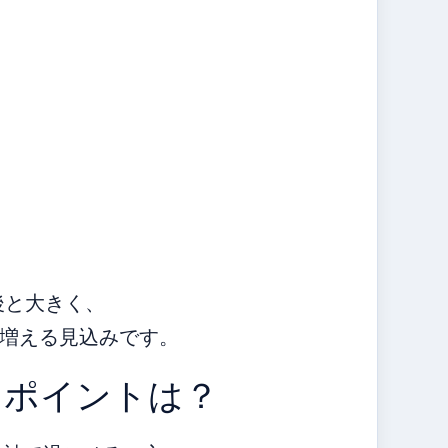
後と大きく、
増える見込みです。
きポイントは？