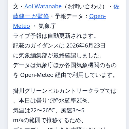
文・
Aoi Watanabe
（お問い合わせ）
・
佐
藤健一 が監修
・
予報データ：
Open-
Meteo
・ 気象庁
ライブ予報は自動更新されます。
記載のガイダンスは 2026年6月23日
に気象編集部が最終確認しました。
データは気象庁ほか各国気象機関のもの
を Open-Meteo 経由で利用しています。
掛川グリーンヒルカントリークラブでは
、本日は曇りで降水確率20%、
気温は22〜26°C、風速3〜5
m/sの範囲で推移するため、