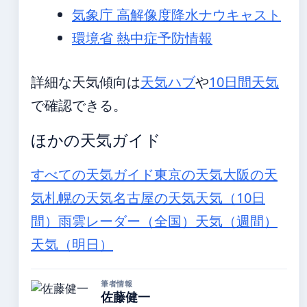
気象庁 高解像度降水ナウキャスト
環境省 熱中症予防情報
詳細な天気傾向は
天気ハブ
や
10日間天気
で確認できる。
ほかの天気ガイド
すべての天気ガイド
東京の天気
大阪の天
気
札幌の天気
名古屋の天気
天気（10日
間）
雨雲レーダー（全国）
天気（週間）
天気（明日）
筆者情報
佐藤健一