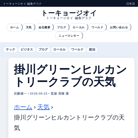
トーキョージオイ 編集デスク
日本語
トーキョージオイ
トーキョージオイ 編集デスク
ホーム
天気
会社概要
ブログ
ローカル
ワールド
お問い合わせ
ニュースレター
テック
ビジネス
ブログ
ローカル
ワールド
政治
掛川グリーンヒルカン
トリークラブの天気
佐藤健一 • 2026-06-23 • 監修 高橋 蓮
ホーム
›
天気
›
掛川グリーンヒルカントリークラブの天
気