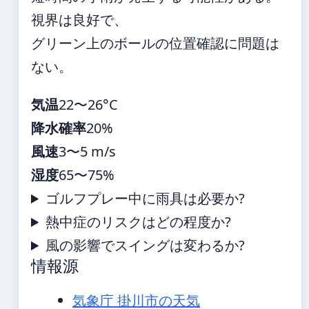
視界は良好で、
グリーン上のボールの位置確認に問題は
ない。
気温
22〜26°C
降水確率
20%
風速
3〜5 m/s
湿度
65〜75%
ゴルフプレー中に雨具は必要か?
熱中症のリスクはどの程度か?
風の影響でスイングは変わるか?
情報源
気象庁 掛川市の天気