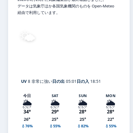
データは気象庁ほか各国気象機関のものを Open-Meteo
経由で利用しています。
🌤️
33°
C
晴れ
Kamiichi
体感 39° ・ 風 2 m/s ・ 湿度 67%
UV
8 非常に強い
日の出
05:01
日の入
18:51
今日
SAT
SUN
MON
🌦️
🌦️
🌦️
🌦️
34°
29°
28°
28°
26°
25°
25°
22°
💧76%
💧55%
💧82%
💧55%