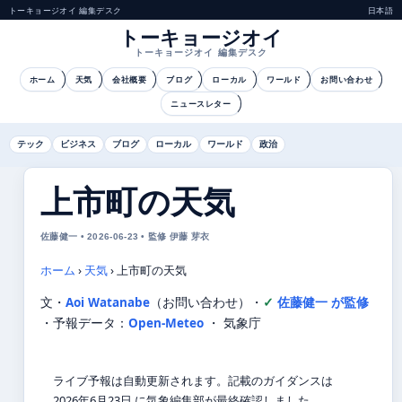
トーキョージオイ 編集デスク
日本語
トーキョージオイ
トーキョージオイ 編集デスク
ホーム
天気
会社概要
ブログ
ローカル
ワールド
お問い合わせ
ニュースレター
テック
ビジネス
ブログ
ローカル
ワールド
政治
上市町の天気
佐藤健一 • 2026-06-23 • 監修 伊藤 芽衣
ホーム
›
天気
›
上市町の天気
文・
Aoi Watanabe
（お問い合わせ）
・
佐藤健一 が監修
・
予報データ：
Open-Meteo
・ 気象庁
ライブ予報は自動更新されます。記載のガイダンスは
2026年6月23日 に気象編集部が最終確認しました。