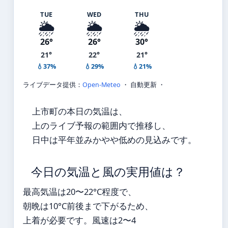
TUE
WED
THU
🌦️
🌦️
🌦️
26°
26°
30°
21°
22°
21°
💧37%
💧29%
💧21%
ライブデータ提供：
Open-Meteo
・ 自動更新 ・
上市町の本日の気温は、
上のライブ予報の範囲内で推移し、
日中は平年並みかやや低めの見込みです。
今日の気温と風の実用値は？
最高気温は20〜22°C程度で、
朝晩は10°C前後まで下がるため、
上着が必要です。風速は2〜4