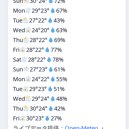
Sun
30°
24°
72%
Mon
29°
23°
67%
Tue
27°
22°
43%
Wed
24°
20°
63%
Thu
28°
22°
69%
Fri
28°
22°
77%
Sat
28°
22°
78%
Sun
27°
23°
61%
Mon
24°
22°
55%
Tue
29°
23°
51%
Wed
29°
24°
48%
Thu
30°
24°
42%
Fri
30°
23°
27%
ライブデータ提供：
Open-Meteo
・