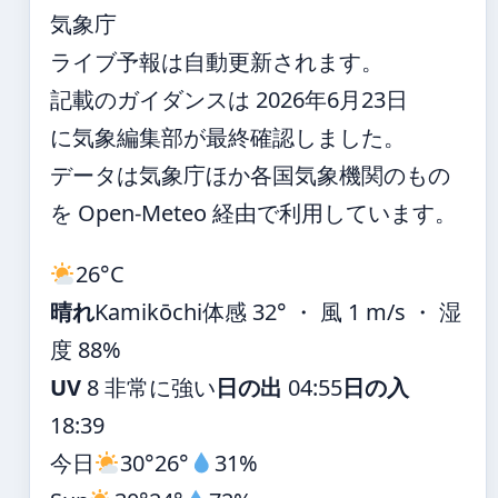
気象庁
ライブ予報は自動更新されます。
記載のガイダンスは 2026年6月23日
に気象編集部が最終確認しました。
データは気象庁ほか各国気象機関のもの
を Open-Meteo 経由で利用しています。
26°
C
晴れ
Kamikōchi
体感 32° ・ 風 1 m/s ・ 湿
度 88%
UV
8 非常に強い
日の出
04:55
日の入
18:39
今日
30°
26°
31%