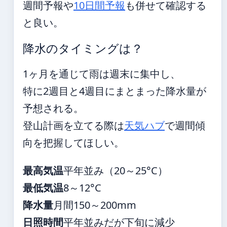
週間予報や
10日間予報
も併せて確認する
と良い。
降水のタイミングは？
1ヶ月を通じて雨は週末に集中し、
特に2週目と4週目にまとまった降水量が
予想される。
登山計画を立てる際は
天気ハブ
で週間傾
向を把握してほしい。
最高気温
平年並み（20～25°C）
最低気温
8～12°C
降水量
月間150～200mm
日照時間
平年並みだが下旬に減少