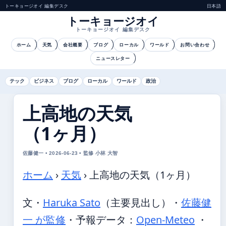
トーキョージオイ 編集デスク
日本語
トーキョージオイ
トーキョージオイ 編集デスク
ホーム
天気
会社概要
ブログ
ローカル
ワールド
お問い合わせ
ニュースレター
テック
ビジネス
ブログ
ローカル
ワールド
政治
上高地の天気
（1ヶ月）
佐藤健一 • 2026-06-23 • 監修 小林 大智
ホーム
›
天気
›
上高地の天気（1ヶ月）
文・
Haruka Sato
（主要見出し）
・
佐藤健
一 が監修
・
予報データ：
Open-Meteo
・