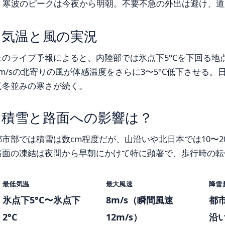
寒波のピークは今夜から明朝。不要不急の外出は避け、道
気温と風の実況
上のライブ予報によると、内陸部では氷点下5°Cを下回る地
8m/sの北寄りの風が体感温度をさらに3〜5°C低下させる
真冬並みの寒さが続く。
積雪と路面への影響は？
都市部では積雪は数cm程度だが、山沿いや北日本では10〜2
路面の凍結は夜間から早朝にかけて特に顕著で、歩行時の転
最低気温
最大風速
降雪
氷点下5°C〜氷点下
8m/s（瞬間風速
都市
2°C
12m/s）
沿い