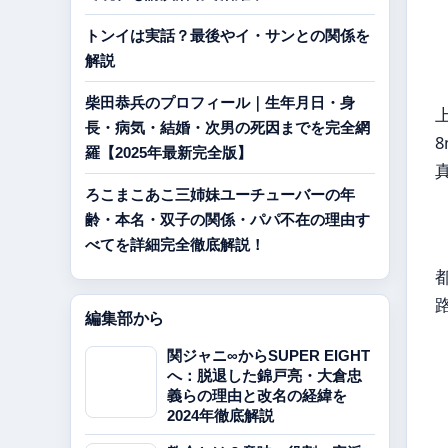
トンイは実話？最後やイ・サンとの関係を
解説
柴田恭兵のプロフィール｜生年月日・身
長・病気・結婚・次男の死因までを完全網
羅【2025年最新完全版】
ろこまこあこ三姉妹ユーチューバーの年
齢・本名・双子の関係・パパ不在の理由す
べてを詳細完全徹底解説！
編集部から
関ジャニ∞からSUPER EIGHT
へ：脱退した錦戸亮・大倉忠
義らの理由と改名の経緯を
2024年徹底解説