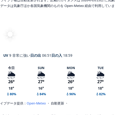
データは気象庁ほか各国気象機関のものを Open-Meteo 経由で利用してい
☀️
快晴
20°
C
Kampala
体感 22° ・ 風 2 m/s ・ 湿度 84%
UV
9 非常に強い
日の出
06:51
日の入
18:59
今日
SUN
MON
TUE
🌦️
🌦️
🌦️
🌦️
26°
27°
26°
27°
18°
16°
18°
18°
💧80%
💧84%
💧96%
💧82%
イブデータ提供：
Open-Meteo
・ 自動更新 ・