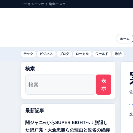
トーキョージオイ 編集デスク
ホーム
テック
ビジネス
ブログ
ローカル
ワールド
政治
検索
表
示
佐
ホ
最新記事
関ジャニ∞からSUPER EIGHTへ：脱退し
た錦戸亮・大倉忠義らの理由と改名の経緯