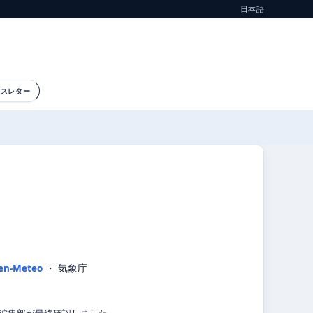
日本語
ースレター
en-Meteo
・ 気象庁
気象編集部が最終確認しました。