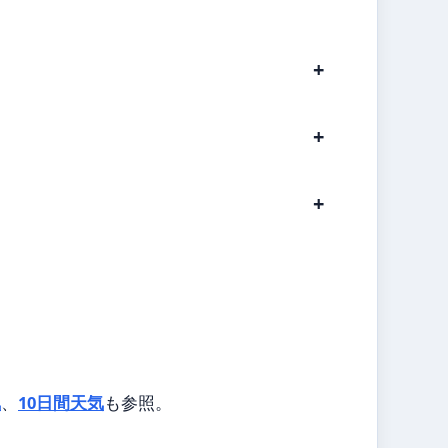
気
、
10日間天気
も参照。