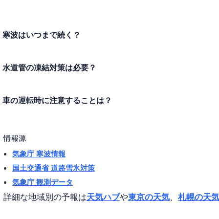
寒波はいつまで続く？
水道管の凍結対策は必要？
車の運転時に注意することは？
情報源
気象庁 寒波情報
国土交通省 道路雪氷対策
気象庁 観測データ
詳細な地域別の予報は
天気ハブ
や
東京の天気
、
札幌の天