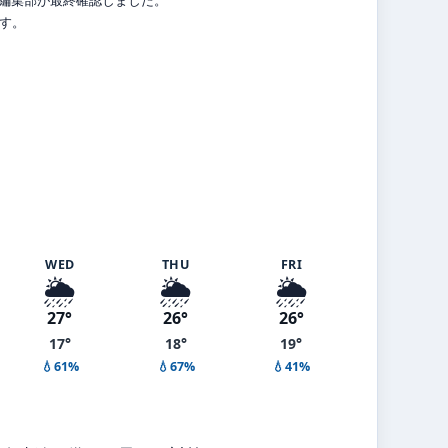
ます。
WED
THU
FRI
🌦️
🌦️
🌦️
27°
26°
26°
17°
18°
19°
💧61%
💧67%
💧41%