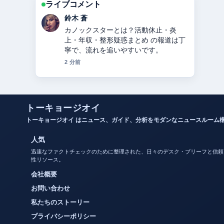
ライブコメント
渡辺 結衣
関ジャニ∞からSUPER EIGHTへ：脱退
した錦戸亮・大倉忠義らの理由と改名
の経緯を2024年徹底解説 周辺の検証が
しっかりしていて安心感があります。
4 分前
トーキョージオイ
トーキョージオイ はニュース、ガイド、分析をモダンなニュースルーム
人気
迅速なファクトチェックのために整理された、日々のデスク・ブリーフと信頼
性リソース。
会社概要
お問い合わせ
私たちのストーリー
プライバシーポリシー