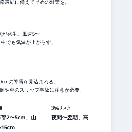
路凍結に備えて早めの対策を。
点が発生。風速5〜
。日中でも気温が上がらず、
0cmの降雪が見込まれる。
倒や車のスリップ事故に注意が必要。
量
凍結リスク
部2〜5cm、山
夜間〜翌朝、高
15cm