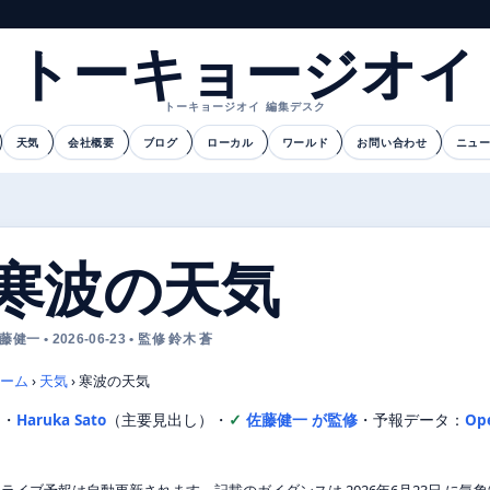
トーキョージオイ
トーキョージオイ 編集デスク
天気
会社概要
ブログ
ローカル
ワールド
お問い合わせ
ニュ
寒波の天気
藤健一 • 2026-06-23 • 監修 鈴木 蒼
ーム
›
天気
›
寒波の天気
文・
Haruka Sato
（主要見出し）
・
佐藤健一 が監修
・
予報データ：
Op
ライブ予報は自動更新されます。記載のガイダンスは 2026年6月23日 に