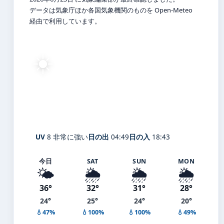
データは気象庁ほか各国気象機関のものを Open-Meteo
経由で利用しています。
☀️
25°
C
快晴
Kanagawa
体感 30° ・ 風 1 m/s ・ 湿度 90%
UV
8 非常に強い
日の出
04:49
日の入
18:43
今日
SAT
SUN
MON
🌤️
🌦️
🌦️
🌦️
36°
32°
31°
28°
24°
25°
24°
20°
💧47%
💧100%
💧100%
💧49%