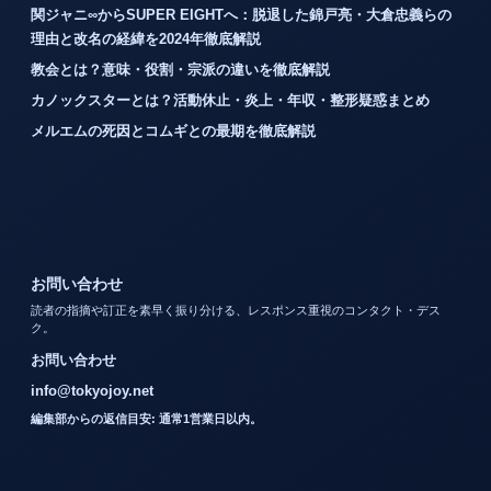
関ジャニ∞からSUPER EIGHTへ：脱退した錦戸亮・大倉忠義らの
理由と改名の経緯を2024年徹底解説
教会とは？意味・役割・宗派の違いを徹底解説
カノックスターとは？活動休止・炎上・年収・整形疑惑まとめ
メルエムの死因とコムギとの最期を徹底解説
お問い合わせ
読者の指摘や訂正を素早く振り分ける、レスポンス重視のコンタクト・デス
ク。
お問い合わせ
info@tokyojoy.net
編集部からの返信目安: 通常1営業日以内。