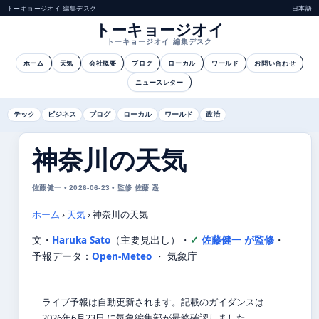
トーキョージオイ 編集デスク
日本語
トーキョージオイ
トーキョージオイ 編集デスク
ホーム
天気
会社概要
ブログ
ローカル
ワールド
お問い合わせ
ニュースレター
テック
ビジネス
ブログ
ローカル
ワールド
政治
神奈川の天気
佐藤健一 • 2026-06-23 • 監修 佐藤 遥
ホーム
›
天気
›
神奈川の天気
文・
Haruka Sato
（主要見出し）
・
佐藤健一 が監修
・
予報データ：
Open-Meteo
・ 気象庁
ライブ予報は自動更新されます。記載のガイダンスは
2026年6月23日 に気象編集部が最終確認しました。