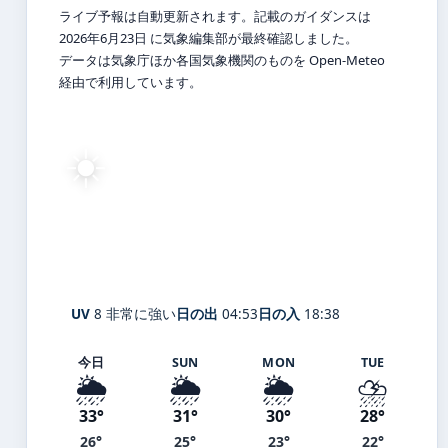
ライブ予報は自動更新されます。記載のガイダンスは
2026年6月23日 に気象編集部が最終確認しました。
データは気象庁ほか各国気象機関のものを Open-Meteo
経由で利用しています。
☀️
27°
C
快晴
Katsushika-ku
体感 32° ・ 風 1 m/s ・ 湿度 79%
UV
8 非常に強い
日の出
04:53
日の入
18:38
今日
SUN
MON
TUE
🌦️
🌦️
🌦️
⛈️
33°
31°
30°
28°
26°
25°
23°
22°