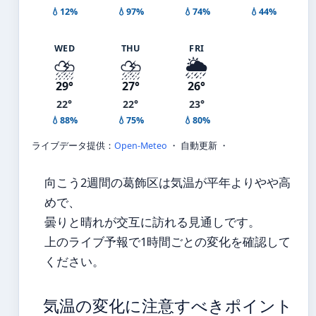
💧12%
💧97%
💧74%
💧44%
WED
THU
FRI
⛈️
⛈️
🌦️
29°
27°
26°
22°
22°
23°
💧88%
💧75%
💧80%
ライブデータ提供：
Open-Meteo
・ 自動更新 ・
向こう2週間の葛飾区は気温が平年よりやや高
めで、
曇りと晴れが交互に訪れる見通しです。
上のライブ予報で1時間ごとの変化を確認して
ください。
気温の変化に注意すべきポイント