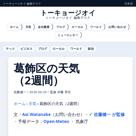
トーキョージオイ 編集デスク
日本語
トーキョージオイ
トーキョージオイ 編集デスク
ホーム
天気
会社概要
ブログ
ローカル
ワールド
お問い合わせ
ニュースレター
テック
ビジネス
ブログ
ローカル
ワールド
政治
葛飾区の天気
（2週間）
佐藤健一 • 2026-06-23 • 監修 伊藤 芽衣
ホーム
›
天気
›
葛飾区の天気（2週間）
文・
Aoi Watanabe
（お問い合わせ）
・
佐藤健一 が監修
・
予報データ：
Open-Meteo
・ 気象庁