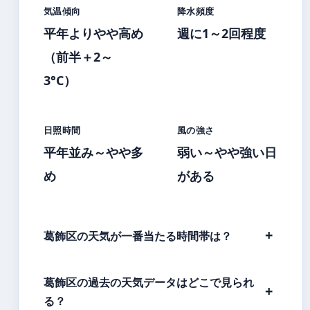
気温傾向
降水頻度
平年よりやや高め
週に1～2回程度
（前半＋2～
3°C）
日照時間
風の強さ
平年並み～やや多
弱い～やや強い日
め
がある
葛飾区の天気が一番当たる時間帯は？
葛飾区の過去の天気データはどこで見られ
る？