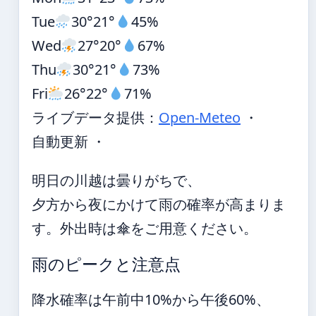
Tue
30°
21°
45%
Wed
27°
20°
67%
Thu
30°
21°
73%
Fri
26°
22°
71%
ライブデータ提供：
Open-Meteo
・
自動更新 ・
明日の川越は曇りがちで、
夕方から夜にかけて雨の確率が高まりま
す。外出時は傘をご用意ください。
雨のピークと注意点
降水確率は午前中10%から午後60%、