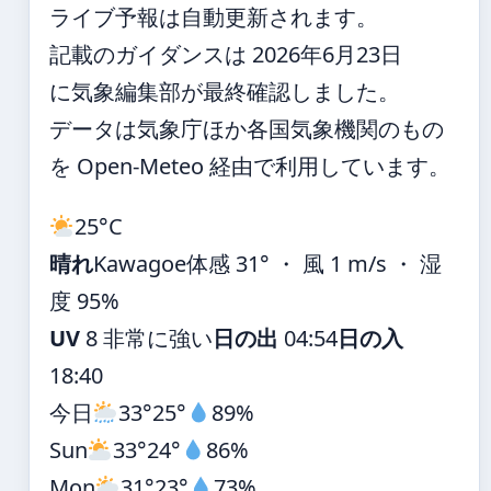
ライブ予報は自動更新されます。
記載のガイダンスは 2026年6月23日
に気象編集部が最終確認しました。
データは気象庁ほか各国気象機関のもの
を Open-Meteo 経由で利用しています。
25°
C
晴れ
Kawagoe
体感 31° ・ 風 1 m/s ・ 湿
度 95%
UV
8 非常に強い
日の出
04:54
日の入
18:40
今日
33°
25°
89%
Sun
33°
24°
86%
Mon
31°
23°
73%