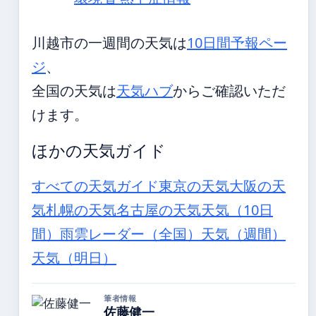
川越市の一週間の天気は
10日間予報ペー
ジ
、
全国の天気は
天気ハブ
からご確認いただ
けます。
ほかの天気ガイド
すべての天気ガイド
東京の天気
大阪の天
気
札幌の天気
名古屋の天気
天気（10日
間）
雨雲レーダー（全国）
天気（週間）
天気（明日）
筆者情報
佐藤健一