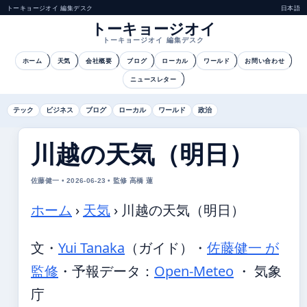
トーキョージオイ 編集デスク
日本語
トーキョージオイ
トーキョージオイ 編集デスク
ホーム
天気
会社概要
ブログ
ローカル
ワールド
お問い合わせ
ニュースレター
テック
ビジネス
ブログ
ローカル
ワールド
政治
川越の天気（明日）
佐藤健一 • 2026-06-23 • 監修 高橋 蓮
ホーム
›
天気
›
川越の天気（明日）
文・
Yui Tanaka
（ガイド）
・
佐藤健一 が
監修
・
予報データ：
Open-Meteo
・ 気象
庁