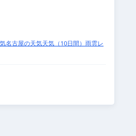
気
名古屋の天気
天気（10日間）
雨雲レ