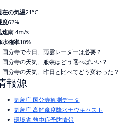
現在の気温
21°C
湿度
62%
風速
南 4m/s
降水確率
10%
国分寺で今日、雨雲レーダーは必要？
国分寺の天気、服装はどう選べばいい？
国分寺の天気、昨日と比べてどう変わった？
情報源
気象庁 国分寺観測データ
気象庁 高解像度降水ナウキャスト
環境省 熱中症予防情報