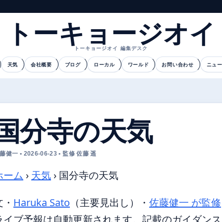
トーキョージオイ
トーキョージオイ 編集デスク
天気
会社概要
ブログ
ローカル
ワールド
お問い合わせ
ニュ
国分寺の天気
藤健一 • 2026-06-23 • 監修 佐藤 遥
ホーム
›
天気
›
国分寺の天気
文・
Haruka Sato
（主要見出し）
・
佐藤健一 が監修
ライブ予報は自動更新されます。記載のガイダンスは 