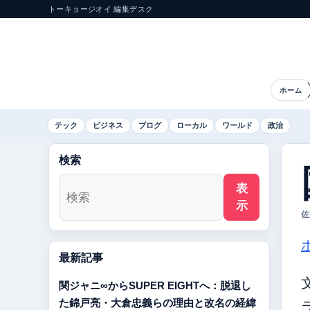
トーキョージオイ 編集デスク
ホーム
テック
ビジネス
ブログ
ローカル
ワールド
政治
検索
表
示
佐
最新記事
関ジャニ∞からSUPER EIGHTへ：脱退し
た錦戸亮・大倉忠義らの理由と改名の経緯