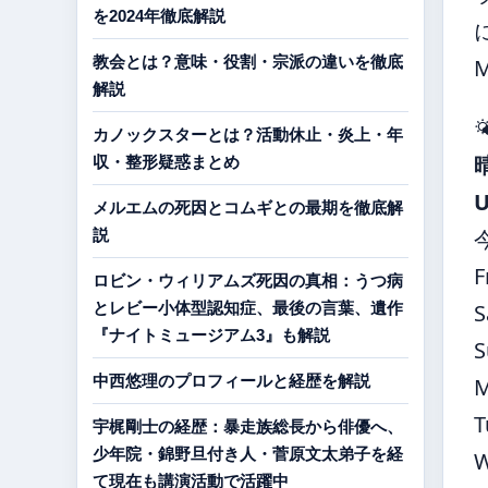
を2024年徹底解説
教会とは？意味・役割・宗派の違いを徹底
解説

カノックスターとは？活動休止・炎上・年
収・整形疑惑まとめ
メルエムの死因とコムギとの最期を徹底解
説
F
ロビン・ウィリアムズ死因の真相：うつ病
とレビー小体型認知症、最後の言葉、遺作
S
『ナイトミュージアム3』も解説
S
中西悠理のプロフィールと経歴を解説
T
宇梶剛士の経歴：暴走族総長から俳優へ、
少年院・錦野旦付き人・菅原文太弟子を経
て現在も講演活動で活躍中