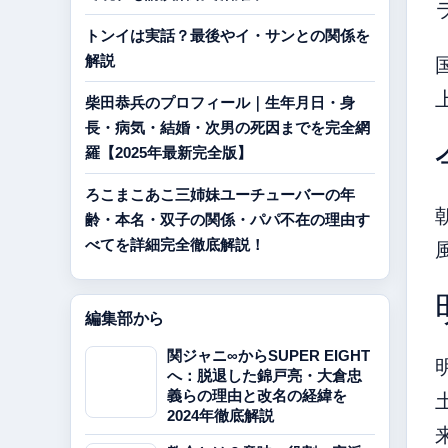
トンイは実話？最後やイ・サンとの関係を
解説
柴田恭兵のプロフィール｜生年月日・身
長・病気・結婚・次男の死因までを完全網
羅【2025年最新完全版】
ろこまこあこ三姉妹ユーチューバーの年
齢・本名・双子の関係・パパ不在の理由す
べてを詳細完全徹底解説！
編集部から
関ジャニ∞からSUPER EIGHT
へ：脱退した錦戸亮・大倉忠
義らの理由と改名の経緯を
2024年徹底解説