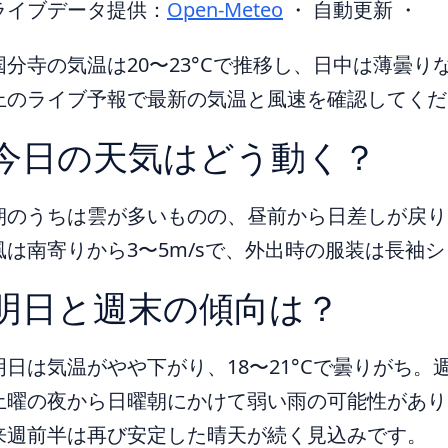
ライブデータ提供：
Open-Meteo
・ 自動更新 ・
国分寺の気温は20〜23°Cで推移し、日中は薄曇
上のライブ予報で最新の気温と風速を確認してくだ
今日の天気はどう動く？
朝のうちは雲が多いものの、昼前から日差しが戻り、
風は南寄りから3〜5m/sで、外出時の服装は長袖
明日と週末の傾向は？
明日は気温がやや下がり、18〜21°Cで曇りがち
土曜の夜から日曜朝にかけて弱い雨の可能性があり
来週前半は再び安定した晴天が続く見込みです。