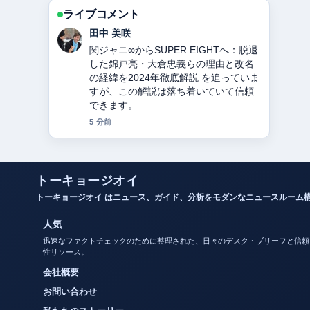
ライブコメント
中村 悠斗
教会とは？意味・役割・宗派の違いを
徹底解説 の背景説明が助かります。ラ
イブ更新を続けてください。
7 分前
トーキョージオイ
トーキョージオイ はニュース、ガイド、分析をモダンなニュースルーム
人気
迅速なファクトチェックのために整理された、日々のデスク・ブリーフと信頼
性リソース。
会社概要
お問い合わせ
私たちのストーリー
プライバシーポリシー