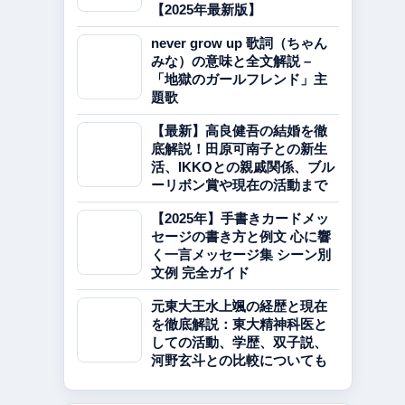
【2025年最新版】
never grow up 歌詞（ちゃん
みな）の意味と全文解説 –
「地獄のガールフレンド」主
題歌
【最新】高良健吾の結婚を徹
底解説！田原可南子との新生
活、IKKOとの親戚関係、ブル
ーリボン賞や現在の活動まで
【2025年】手書きカードメッ
セージの書き方と例文 心に響
く一言メッセージ集 シーン別
文例 完全ガイド
元東大王水上颯の経歴と現在
を徹底解説：東大精神科医と
しての活動、学歴、双子説、
河野玄斗との比較についても