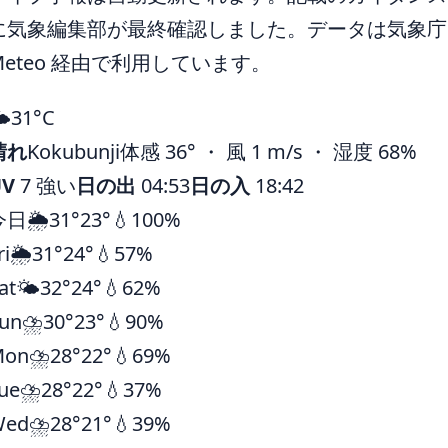
に気象編集部が最終確認しました。データは気象庁ほ
Meteo 経由で利用しています。
️
31°
C
晴れ
Kokubunji
体感 36° ・ 風 1 m/s ・ 湿度 68%
UV
7 強い
日の出
04:53
日の入
18:42
今日
🌦️
31°
23°
💧100%
ri
🌦️
31°
24°
💧57%
at
🌤️
32°
24°
💧62%
un
⛈️
30°
23°
💧90%
Mon
⛈️
28°
22°
💧69%
ue
⛈️
28°
22°
💧37%
Wed
⛈️
28°
21°
💧39%