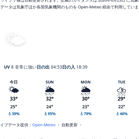
データは気象庁ほか各国気象機関のものを Open-Meteo 経由で利用してい
🌤️
晴れ
26°
C
Koshigaya
体感 31° ・ 風 1 m/s ・ 湿度 83%
UV
8 非常に強い
日の出
04:53
日の入
18:39
今日
SUN
MON
TUE
🌤️
🌦️
🌦️
⛈️
33°
32°
30°
29°
25°
24°
23°
22°
💧39%
💧95%
💧79%
💧46%
イブデータ提供：
Open-Meteo
・ 自動更新 ・