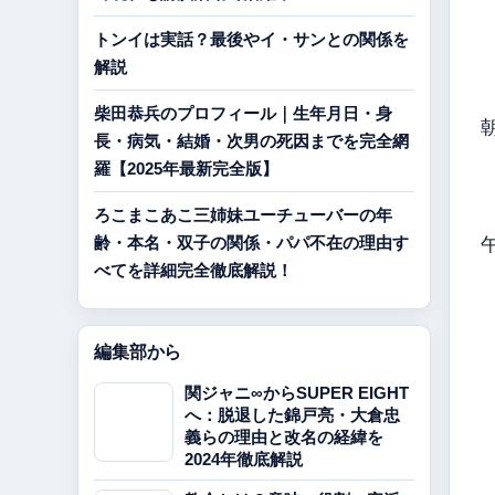
トンイは実話？最後やイ・サンとの関係を
解説
柴田恭兵のプロフィール｜生年月日・身
長・病気・結婚・次男の死因までを完全網
羅【2025年最新完全版】
ろこまこあこ三姉妹ユーチューバーの年
齢・本名・双子の関係・パパ不在の理由す
べてを詳細完全徹底解説！
編集部から
関ジャニ∞からSUPER EIGHT
へ：脱退した錦戸亮・大倉忠
義らの理由と改名の経緯を
2024年徹底解説