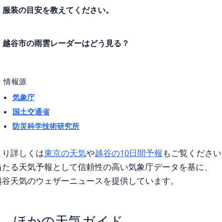
服装の目安を教えてください。
越谷市の雨雲レーダーはどう見る？
情報源
気象庁
国土交通省
防災科学技術研究所
より詳しくは
東京の天気
や
越谷の10日間予報
もご覧ください
当たる天気予報として信頼性の高い気象庁データを基に、
越谷天気のウェザーニュースを提供しています。
ほかの天気ガイド