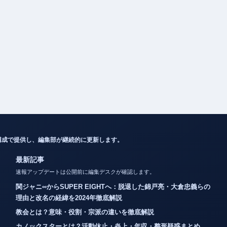
構成で提供し、編集部が継続的に更新します。
最新記事
速報アップデートは公開前に編集デスクが確認します。
関ジャニ∞からSUPER EIGHTへ：脱退した錦戸亮・大倉忠義らの
理由と改名の経緯を2024年徹底解説
教会とは？意味・役割・宗派の違いを徹底解説