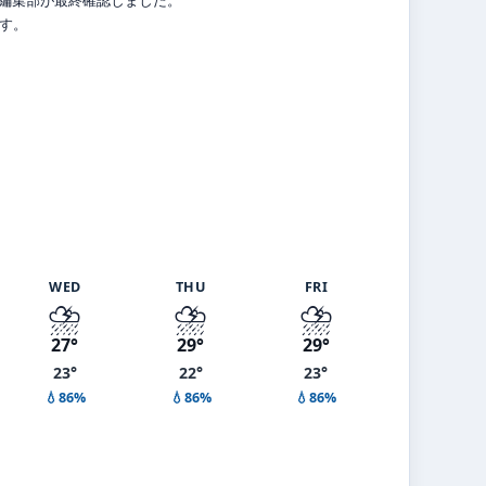
ます。
WED
THU
FRI
⛈️
⛈️
⛈️
27°
29°
29°
23°
22°
23°
💧86%
💧86%
💧86%