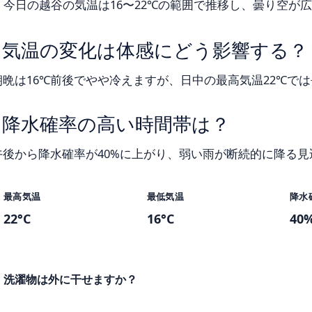
今日の越谷の気温は16〜22℃の範囲で推移し、曇り空が
気温の変化は体感にどう影響する？
朝晩は16℃前後でやや冷えますが、日中の最高気温22℃で
降水確率の高い時間帯は？
午後から降水確率が40%に上がり、弱い雨が断続的に降る見
最高気温
最低気温
降水
22°C
16°C
40
洗濯物は外に干せますか？