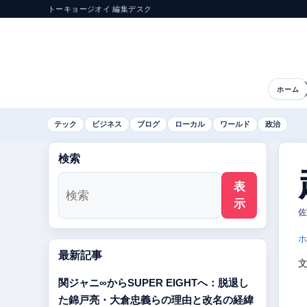
トーキョージオイ 編集デスク
ホーム
テック
ビジネス
ブログ
ローカル
ワールド
政治
検索
表
示
佐
ホ
最新記事
関ジャニ∞からSUPER EIGHTへ：脱退し
た錦戸亮・大倉忠義らの理由と改名の経緯