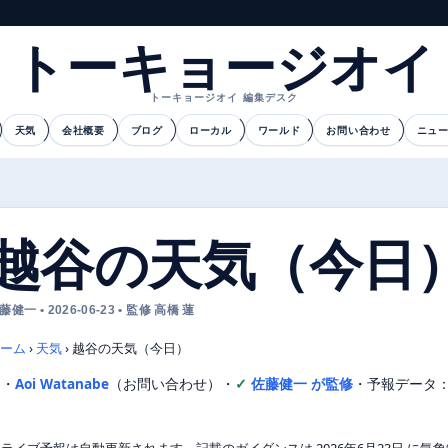
トーキョージオイ
トーキョージオイ 編集デスク
天気
会社概要
ブログ
ローカル
ワールド
お問い合わせ
ニュ
越谷の天気（今日
藤健一 • 2026-06-23 • 監修 高橋 蓮
ーム
›
天気
›
越谷の天気（今日）
文・
Aoi Watanabe
（お問い合わせ）
・
佐藤健一 が監修
・
予報データ
ライブ予報は自動更新されます。記載のガイダンスは 2026年6月23日 に