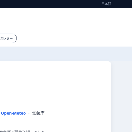
日本語
ースレター
）
：
Open-Meteo
・ 気象庁
気象編集部が最終確認しました。