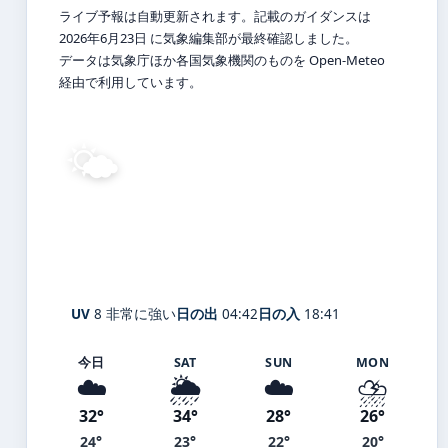
ライブ予報は自動更新されます。記載のガイダンスは
2026年6月23日 に気象編集部が最終確認しました。
データは気象庁ほか各国気象機関のものを Open-Meteo
経由で利用しています。
🌤️
31°
C
晴れ
Kurihara
体感 38° ・ 風 2 m/s ・ 湿度 76%
UV
8 非常に強い
日の出
04:42
日の入
18:41
今日
SAT
SUN
MON
☁️
🌦️
☁️
⛈️
32°
34°
28°
26°
24°
23°
22°
20°