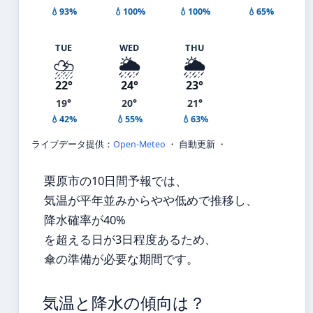
💧93%
💧100%
💧100%
💧65%
TUE
WED
THU
⛈️
🌦️
🌦️
22°
24°
23°
19°
20°
21°
💧42%
💧55%
💧63%
ライブデータ提供：
Open-Meteo
・ 自動更新 ・
栗原市の10日間予報では、
気温が平年並みからやや低めで推移し、
降水確率が40%
を超える日が3日程度あるため、
傘の準備が必要な期間です。
気温と降水の傾向は？