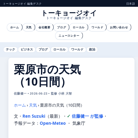
トーキョージオイ 編集デスク
日本語
トーキョージオイ
トーキョージオイ 編集デスク
ホーム
天気
会社概要
ブログ
ローカル
ワールド
お問い合わせ
ニュースレター
テック
ビジネス
ブログ
ローカル
ワールド
政治
栗原市の天気
（10日間）
佐藤健一 • 2026-06-23 • 監修 小林 大智
ホーム
›
天気
›
栗原市の天気（10日間）
文・
Ren Suzuki
（最新）
・
佐藤健一 が監修
・
予報データ：
Open-Meteo
・ 気象庁