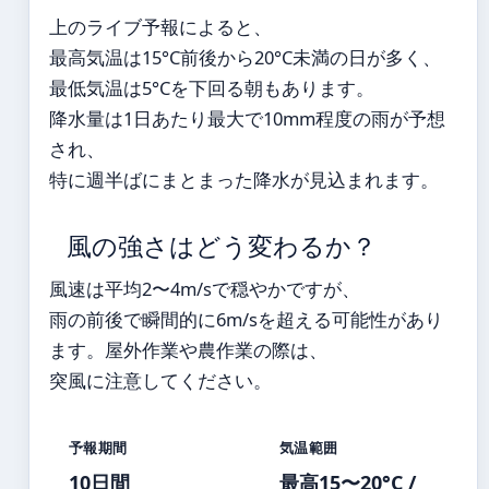
上のライブ予報によると、
最高気温は15°C前後から20°C未満の日が多く、
最低気温は5°Cを下回る朝もあります。
降水量は1日あたり最大で10mm程度の雨が予想
され、
特に週半ばにまとまった降水が見込まれます。
風の強さはどう変わるか？
風速は平均2〜4m/sで穏やかですが、
雨の前後で瞬間的に6m/sを超える可能性があり
ます。屋外作業や農作業の際は、
突風に注意してください。
予報期間
気温範囲
10日間
最高15〜20°C /