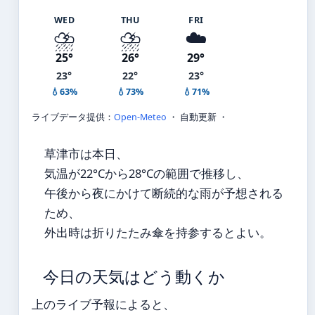
WED
THU
FRI
⛈️
⛈️
☁️
25°
26°
29°
23°
22°
23°
💧63%
💧73%
💧71%
ライブデータ提供：
Open-Meteo
・ 自動更新 ・
草津市は本日、
気温が22°Cから28°Cの範囲で推移し、
午後から夜にかけて断続的な雨が予想される
ため、
外出時は折りたたみ傘を持参するとよい。
今日の天気はどう動くか
上のライブ予報によると、