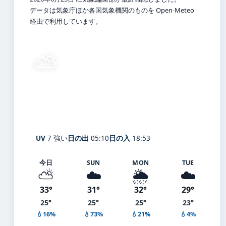
データは気象庁ほか各国気象機関のものを Open-Meteo
経由で利用しています。
⛅
27°
C
晴れ時々曇り
Kusatsu
体感 31° ・ 風 1 m/s ・ 湿度 73%
UV
7 強い
日の出
05:10
日の入
18:53
今日
SUN
MON
TUE
⛅
☁️
🌦️
☁️
33°
31°
32°
29°
25°
25°
25°
23°
💧16%
💧73%
💧21%
💧4%