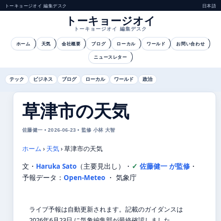
トーキョージオイ 編集デスク
日本語
トーキョージオイ
トーキョージオイ 編集デスク
ホーム
天気
会社概要
ブログ
ローカル
ワールド
お問い合わせ
ニュースレター
テック
ビジネス
ブログ
ローカル
ワールド
政治
草津市の天気
佐藤健一 • 2026-06-23 • 監修 小林 大智
ホーム
›
天気
›
草津市の天気
文・
Haruka Sato
（主要見出し）
・
佐藤健一 が監修
・
予報データ：
Open-Meteo
・ 気象庁
ライブ予報は自動更新されます。記載のガイダンスは
2026年6月23日 に気象編集部が最終確認しました。