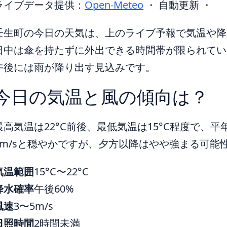
ライブデータ提供：
Open-Meteo
・ 自動更新 ・
壬生町の今日の天気は、上のライブ予報で気温や降
日中は傘を持たずに外出できる時間帯が限られてい
午後には雨が降り出す見込みです。
今日の気温と風の傾向は？
最高気温は22°C前後、最低気温は15°C程度で、
5m/sと穏やかですが、夕方以降はやや強まる可能
気温範囲
15°C〜22°C
降水確率
午後60%
風速
3〜5m/s
日照時間
2時間未満