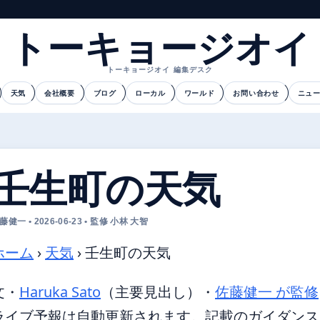
トーキョージオイ
トーキョージオイ 編集デスク
天気
会社概要
ブログ
ローカル
ワールド
お問い合わせ
ニュ
壬生町の天気
藤健一 • 2026-06-23 • 監修 小林 大智
ホーム
›
天気
›
壬生町の天気
文・
Haruka Sato
（主要見出し）
・
佐藤健一 が監修
ライブ予報は自動更新されます。記載のガイダンスは 