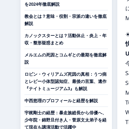
を2024年徹底解説
教会とは？意味・役割・宗派の違いを徹底
解説
☀
カノックスターとは？活動休止・炎上・年
収・整形疑惑まとめ
メルエムの死因とコムギとの最期を徹底解
説
S
ロビン・ウィリアムズ死因の真相：うつ病
とレビー小体型認知症、最後の言葉、遺作
S
『ナイトミュージアム3』も解説
中西悠理のプロフィールと経歴を解説
T
宇梶剛士の経歴：暴走族総長から俳優へ、
少年院・錦野旦付き人・菅原文太弟子を経
T
て現在も講演活動で活躍中