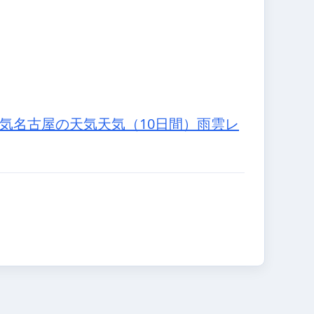
。
気
名古屋の天気
天気（10日間）
雨雲レ