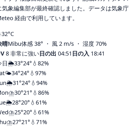
に気象編集部が最終確認しました。データは気象庁ほ
Meteo 経由で利用しています。
️
32°
C
快晴
Mibu
体感 38° ・ 風 2 m/s ・ 湿度 70%
UV
8 非常に強い
日の出
04:51
日の入
18:41
今日
🌦️
33°
24°
💧82%
at
🌤️
34°
24°
💧97%
un
🌦️
31°
24°
💧94%
Mon
⛈️
30°
21°
💧86%
ue
🌦️
28°
20°
💧61%
Wed
⛈️
25°
20°
💧61%
hu
⛈️
27°
21°
💧71%