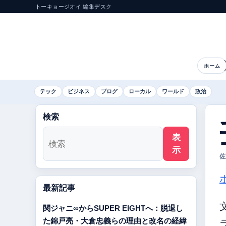
トーキョージオイ 編集デスク
ホーム
テック
ビジネス
ブログ
ローカル
ワールド
政治
検索
表
示
佐
最新記事
関ジャニ∞からSUPER EIGHTへ：脱退し
た錦戸亮・大倉忠義らの理由と改名の経緯