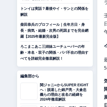
トンイは実話？最後やイ・サンとの関係を
解説
柴田恭兵のプロフィール｜生年月日・身
長・病気・結婚・次男の死因までを完全網
羅【2025年最新完全版】
ろこまこあこ三姉妹ユーチューバーの年
齢・本名・双子の関係・パパ不在の理由す
べてを詳細完全徹底解説！
編集部から
関ジャニ∞からSUPER EIGHT
へ：脱退した錦戸亮・大倉忠
義らの理由と改名の経緯を
2024年徹底解説