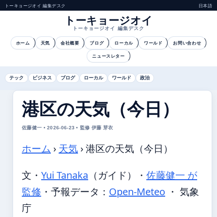
トーキョージオイ 編集デスク
日本語
トーキョージオイ
トーキョージオイ 編集デスク
ホーム
天気
会社概要
ブログ
ローカル
ワールド
お問い合わせ
ニュースレター
テック
ビジネス
ブログ
ローカル
ワールド
政治
港区の天気（今日）
佐藤健一 • 2026-06-23 • 監修 伊藤 芽衣
ホーム
›
天気
›
港区の天気（今日）
文・
Yui Tanaka
（ガイド）
・
佐藤健一 が
監修
・
予報データ：
Open-Meteo
・ 気象
庁