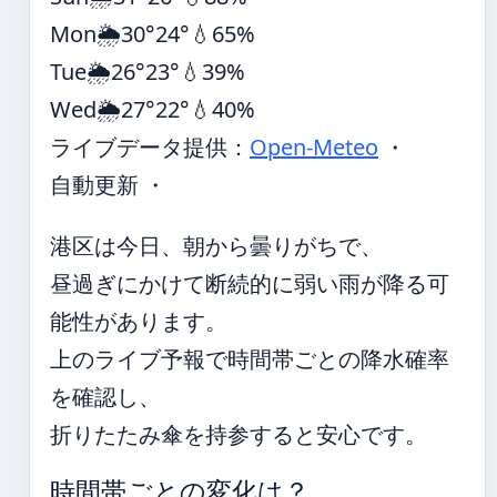
Mon
🌦️
30°
24°
💧65%
Tue
🌦️
26°
23°
💧39%
Wed
🌦️
27°
22°
💧40%
ライブデータ提供：
Open-Meteo
・
自動更新 ・
港区は今日、朝から曇りがちで、
昼過ぎにかけて断続的に弱い雨が降る可
能性があります。
上のライブ予報で時間帯ごとの降水確率
を確認し、
折りたたみ傘を持参すると安心です。
時間帯ごとの変化は？