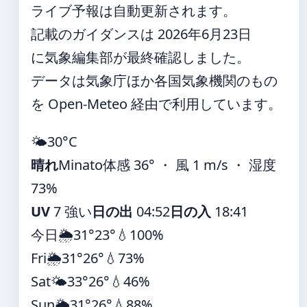
ライブ予報は自動更新されます。
記載のガイダンスは 2026年6月23日
に気象編集部が最終確認しました。
データは気象庁ほか各国気象機関のもの
を Open-Meteo 経由で利用しています。
🌤️
30°
C
晴れ
Minato
体感 36° ・ 風 1 m/s ・ 湿度
73%
UV
7 強い
日の出
04:52
日の入
18:41
今日
🌦️
31°
23°
💧100%
Fri
🌦️
31°
26°
💧73%
Sat
🌤️
33°
26°
💧46%
Sun
🌦️
31°
26°
💧88%