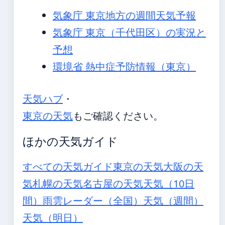
気象庁 東京地方の週間天気予報
気象庁 東京（千代田区）の実況と
予想
環境省 熱中症予防情報（東京）
天気ハブ
・
東京の天気
もご確認ください。
ほかの天気ガイド
すべての天気ガイド
東京の天気
大阪の天
気
札幌の天気
名古屋の天気
天気（10日
間）
雨雲レーダー（全国）
天気（週間）
天気（明日）