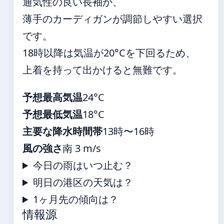
通気性の良い長袖か、
薄手のカーディガンが調節しやすい選択
です。
18時以降は気温が20°Cを下回るため、
上着を持って出かけると無難です。
予想最高気温
24°C
予想最低気温
18°C
主要な降水時間帯
13時〜16時
風の強さ
南 3 m/s
今日の雨はいつ止む？
明日の港区の天気は？
1ヶ月先の傾向は？
情報源