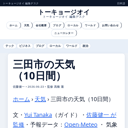
トーキョージオイ 編集デスク
日本語
トーキョージオイ
トーキョージオイ 編集デスク
ホーム
天気
会社概要
ブログ
ローカル
ワールド
お問い合わせ
ニュースレター
テック
ビジネス
ブログ
ローカル
ワールド
政治
三田市の天気
（10日間）
佐藤健一 • 2026-06-23 • 監修 高橋 蓮
ホーム
›
天気
›
三田市の天気（10日間）
文・
Yui Tanaka
（ガイド）
・
佐藤健一 が
監修
・
予報データ：
Open-Meteo
・ 気象