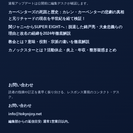
速報アップデートは公開前に編集デスクが確認します。
カーペンターズの死因と歴史：カレン・カーペンターの悲劇の真相
と兄リチャードの現在を半世紀を経て検証！
関ジャニ∞からSUPER EIGHTへ：脱退した錦戸亮・大倉忠義らの
理由と改名の経緯を2024年徹底解説
教会とは？意味・役割・宗派の違いを徹底解説
カノックスターとは？活動休止・炎上・年収・整形疑惑まとめ
お問い合わせ
読者の指摘や訂正を素早く振り分ける、レスポンス重視のコンタクト・デス
ク。
お問い合わせ
info@tokyojoy.net
編集部からの返信目安: 通常1営業日以内。