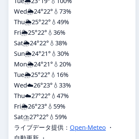
Tue
🌧️
23°
19°
💧100%
Wed
🌦️
24°
22°
💧73%
Thu
🌦️
25°
22°
💧49%
Fri
🌦️
25°
22°
💧36%
Sat
🌦️
24°
22°
💧38%
Sun
🌦️
24°
21°
💧30%
Mon
🌦️
24°
21°
💧20%
Tue
🌦️
25°
22°
💧16%
Wed
☁️
26°
23°
💧33%
Thu
☁️
27°
22°
💧47%
Fri
🌦️
26°
23°
💧59%
Sat
⛈️
27°
22°
💧59%
ライブデータ提供：
Open-Meteo
・
自動更新 ・