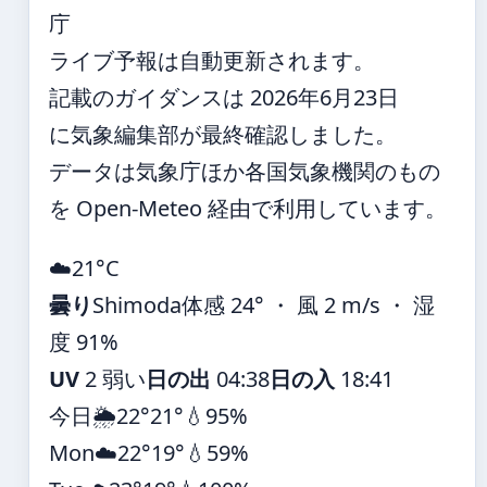
庁
ライブ予報は自動更新されます。
記載のガイダンスは 2026年6月23日
に気象編集部が最終確認しました。
データは気象庁ほか各国気象機関のもの
を Open-Meteo 経由で利用しています。
☁️
21°
C
曇り
Shimoda
体感 24° ・ 風 2 m/s ・ 湿
度 91%
UV
2 弱い
日の出
04:38
日の入
18:41
今日
🌦️
22°
21°
💧95%
Mon
☁️
22°
19°
💧59%