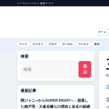
トーキョージオイ 編集デスク
ホーム
テック
ビジネス
ブログ
ローカル
ワールド
政治
検索
表
示
佐
最新記事
関ジャニ∞からSUPER EIGHTへ：脱退し
た錦戸亮・大倉忠義らの理由と改名の経緯