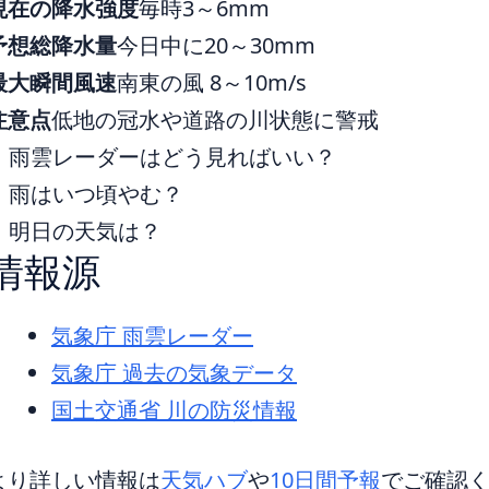
現在の降水強度
毎時3～6mm
予想総降水量
今日中に20～30mm
最大瞬間風速
南東の風 8～10m/s
注意点
低地の冠水や道路の川状態に警戒
雨雲レーダーはどう見ればいい？
雨はいつ頃やむ？
明日の天気は？
情報源
気象庁 雨雲レーダー
気象庁 過去の気象データ
国土交通省 川の防災情報
より詳しい情報は
天気ハブ
や
10日間予報
でご確認