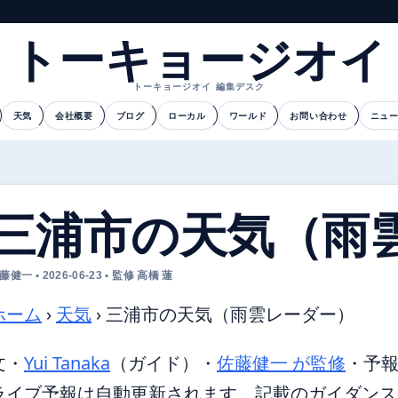
トーキョージオイ
トーキョージオイ 編集デスク
天気
会社概要
ブログ
ローカル
ワールド
お問い合わせ
ニュ
三浦市の天気（雨
藤健一 • 2026-06-23 • 監修 高橋 蓮
ホーム
›
天気
›
三浦市の天気（雨雲レーダー）
文・
Yui Tanaka
（ガイド）
・
佐藤健一 が監修
・
予
ライブ予報は自動更新されます。記載のガイダンスは 