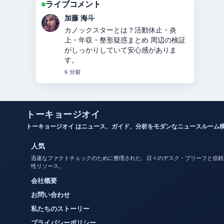
ライブコメント
加藤 海斗
カノックスターとは？活動休止・炎
上・年収・整形疑惑まとめ 周辺の検証
がしっかりしていて安心感がありま
す。
6 分前
トーキョージオイ
トーキョージオイ はニュース、ガイド、分析をモダンなニュースルーム
人気
迅速なファクトチェックのために整理された、日々のデスク・ブリーフと信頼
性リソース。
会社概要
お問い合わせ
私たちのストーリー
プライバシーポリシー