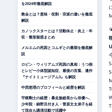
を2024年徹底解説
教会とは？意味・役割・宗派の違いを徹底
解説

カノックスターとは？活動休止・炎上・年
収・整形疑惑まとめ
メルエムの死因とコムギとの最期を徹底解
説
S
ロビン・ウィリアムズ死因の真相：うつ病
とレビー小体型認知症、最後の言葉、遺作
S
『ナイトミュージアム3』も解説
中西悠理のプロフィールと経歴を解説
T
宇梶剛士の経歴：暴走族総長から俳優へ、
少年院・錦野旦付き人・菅原文太弟子を経
T
て現在も講演活動で活躍中