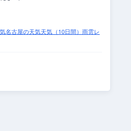
気
名古屋の天気
天気（10日間）
雨雲レ