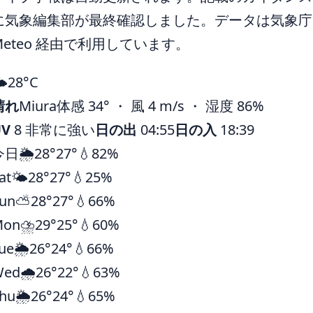
に気象編集部が最終確認しました。データは気象庁ほ
Meteo 経由で利用しています。
️
28°
C
晴れ
Miura
体感 34° ・ 風 4 m/s ・ 湿度 86%
UV
8 非常に強い
日の出
04:55
日の入
18:39
今日
🌦️
28°
27°
💧82%
at
🌤️
28°
27°
💧25%
un
⛅
28°
27°
💧66%
Mon
⛈️
29°
25°
💧60%
ue
🌦️
26°
24°
💧66%
Wed
🌧️
26°
22°
💧63%
hu
🌦️
26°
24°
💧65%