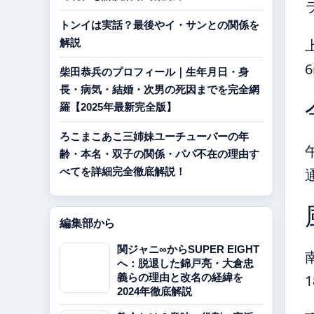
トンイは実話？最後やイ・サンとの関係を
解説
柴田恭兵のプロフィール｜生年月日・身
長・病気・結婚・次男の死因までを完全網
羅【2025年最新完全版】
ろこまこあこ三姉妹ユーチューバーの年
齢・本名・双子の関係・パパ不在の理由す
べてを詳細完全徹底解説！
編集部から
関ジャニ∞からSUPER EIGHT
へ：脱退した錦戸亮・大倉忠
義らの理由と改名の経緯を
2024年徹底解説