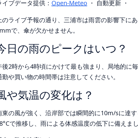
ライブデータ提供：
Open-Meteo
・ 自動更新 ・
上のライブ予報の通り、三浦市は雨雲の影響下にあ
6mmで、傘が欠かせません。
今日の雨のピークはいつ？
午後2時から4時頃にかけて最も強まり、局地的に毎
通勤や買い物の時間帯は注意してください。
風や気温の変化は？
南東の風が強く、沿岸部では瞬間的に10m/sに達す
18°Cで推移し、雨による体感温度の低下に備えま