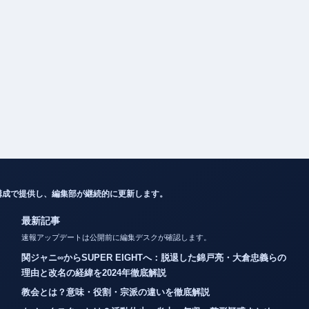
構成で提供し、編集部が継続的に更新します。
最新記事
速報アップデートは公開前に編集デスクが確認します。
関ジャニ∞からSUPER EIGHTへ：脱退した錦戸亮・大倉忠義らの
理由と改名の経緯を2024年徹底解説
教会とは？意味・役割・宗派の違いを徹底解説
カノックスターとは？活動休止・炎上・年収・整形疑惑まとめ
メルエムの死因とコムギとの最期を徹底解説