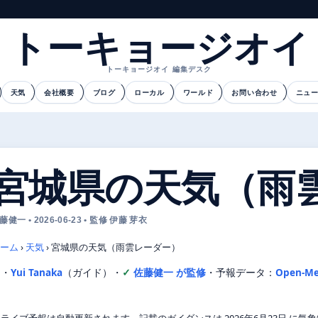
トーキョージオイ
トーキョージオイ 編集デスク
天気
会社概要
ブログ
ローカル
ワールド
お問い合わせ
ニュ
宮城県の天気（雨
藤健一 • 2026-06-23 • 監修 伊藤 芽衣
ーム
›
天気
›
宮城県の天気（雨雲レーダー）
文・
Yui Tanaka
（ガイド）
・
佐藤健一 が監修
・
予報データ：
Open-Me
ライブ予報は自動更新されます。記載のガイダンスは 2026年6月23日 に