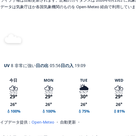
データは気象庁ほか各国気象機関のものを Open-Meteo 経由で利用してい
☁️
曇り
27°
C
Miyagi
体感 29° ・ 風 11 m/s ・ 湿度 91%
UV
8 非常に強い
日の出
05:56
日の入
19:09
今日
MON
TUE
WED
⛈️
⛈️
🌦️
⛈️
29°
29°
30°
29°
26°
26°
26°
26°
💧100%
💧100%
💧75%
💧81%
イブデータ提供：
Open-Meteo
・ 自動更新 ・