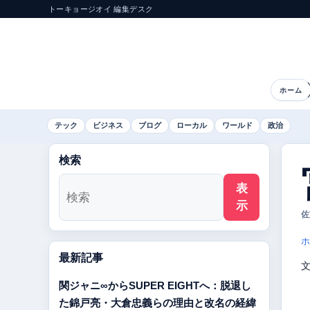
トーキョージオイ 編集デスク
ホーム
テック
ビジネス
ブログ
ローカル
ワールド
政治
検索
表
示
佐
ホ
最新記事
関ジャニ∞からSUPER EIGHTへ：脱退し
た錦戸亮・大倉忠義らの理由と改名の経緯