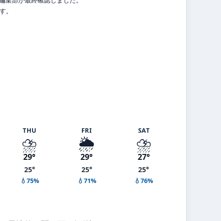
ます。
THU
FRI
SAT
⛈️
🌦️
⛈️
29°
29°
27°
25°
25°
25°
💧75%
💧71%
💧76%