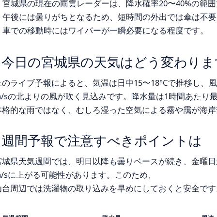
宮城県の現在の雨雲レーダーは、降水確率20〜40%の範
午後には曇りがちとなるため、短時間の外出では傘は不要
車での移動時にはワイパーが一瞬必要になる程度です。
今日の宮城県の天気はどう変わりま
上のライブ予報によると、気温は日中15〜18°Cで推移し、風
m/sの北よりの風が吹く見込みです。降水量は1時間あたり最
本格的な雨ではなく、むしろ湿った空気による霧や靄が海岸
週間予報で注意すべきポイントは
宮城県天気週間では、明日以降も曇りベースが続き、金曜日
m/sに上がる可能性があります。このため、
仙台周辺では洗濯物の取り込みを早めにしておくと安全です