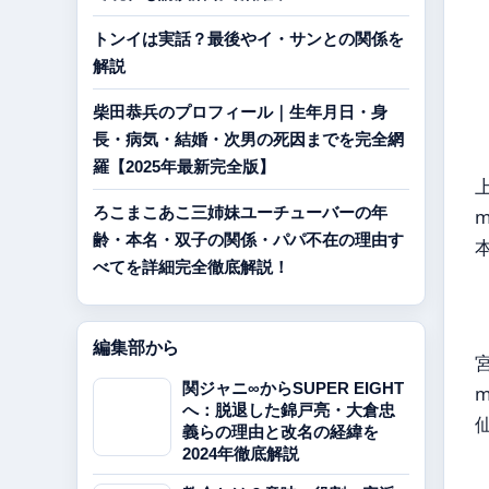
トンイは実話？最後やイ・サンとの関係を
解説
柴田恭兵のプロフィール｜生年月日・身
長・病気・結婚・次男の死因までを完全網
羅【2025年最新完全版】
ろこまこあこ三姉妹ユーチューバーの年
齢・本名・双子の関係・パパ不在の理由す
べてを詳細完全徹底解説！
編集部から
関ジャニ∞からSUPER EIGHT
へ：脱退した錦戸亮・大倉忠
義らの理由と改名の経緯を
2024年徹底解説