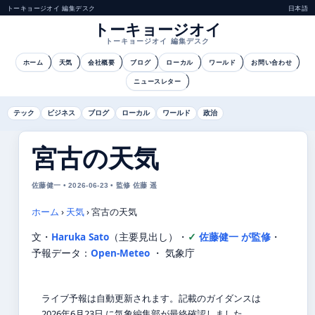
トーキョージオイ 編集デスク
日本語
トーキョージオイ
トーキョージオイ 編集デスク
ホーム
天気
会社概要
ブログ
ローカル
ワールド
お問い合わせ
ニュースレター
テック
ビジネス
ブログ
ローカル
ワールド
政治
宮古の天気
佐藤健一 • 2026-06-23 • 監修 佐藤 遥
ホーム
›
天気
›
宮古の天気
文・
Haruka Sato
（主要見出し）
・
佐藤健一 が監修
・
予報データ：
Open-Meteo
・ 気象庁
ライブ予報は自動更新されます。記載のガイダンスは
2026年6月23日 に気象編集部が最終確認しました。