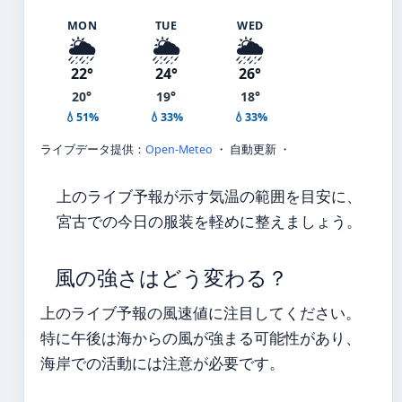
MON
TUE
WED
🌦️
🌦️
🌦️
22°
24°
26°
20°
19°
18°
💧51%
💧33%
💧33%
ライブデータ提供：
Open-Meteo
・ 自動更新 ・
上のライブ予報が示す気温の範囲を目安に、
宮古での今日の服装を軽めに整えましょう。
風の強さはどう変わる？
上のライブ予報の風速値に注目してください。
特に午後は海からの風が強まる可能性があり、
海岸での活動には注意が必要です。