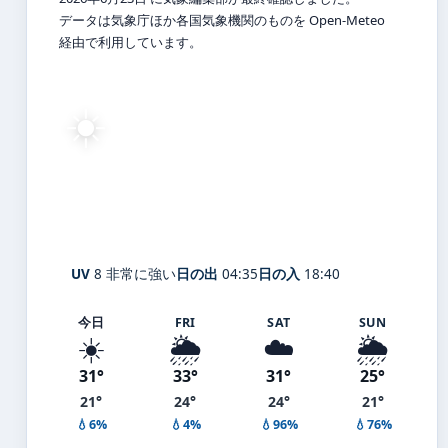
データは気象庁ほか各国気象機関のものを Open-Meteo
経由で利用しています。
☀️
31°
C
快晴
Miyako
体感 38° ・ 風 2 m/s ・ 湿度 75%
UV
8 非常に強い
日の出
04:35
日の入
18:40
今日
FRI
SAT
SUN
☀️
🌦️
☁️
🌦️
31°
33°
31°
25°
21°
24°
24°
21°
💧6%
💧4%
💧96%
💧76%