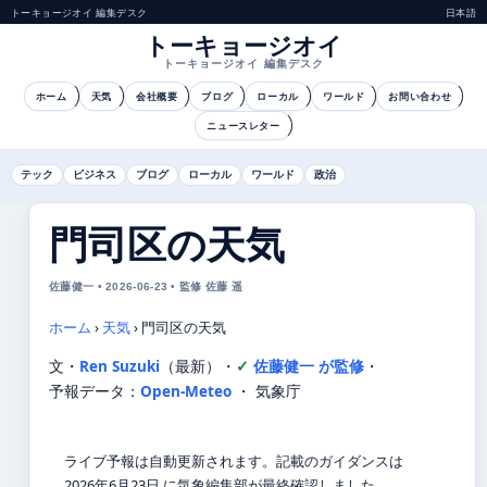
トーキョージオイ 編集デスク
日本語
トーキョージオイ
トーキョージオイ 編集デスク
ホーム
天気
会社概要
ブログ
ローカル
ワールド
お問い合わせ
ニュースレター
テック
ビジネス
ブログ
ローカル
ワールド
政治
門司区の天気
佐藤健一 • 2026-06-23 • 監修 佐藤 遥
ホーム
›
天気
›
門司区の天気
文・
Ren Suzuki
（最新）
・
佐藤健一 が監修
・
予報データ：
Open-Meteo
・ 気象庁
ライブ予報は自動更新されます。記載のガイダンスは
2026年6月23日 に気象編集部が最終確認しました。