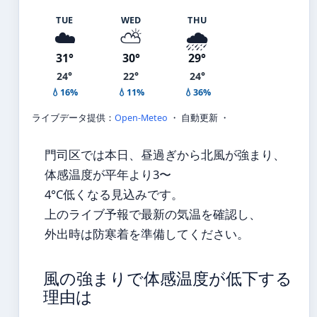
TUE
WED
THU
☁️
⛅
🌧️
31°
30°
29°
24°
22°
24°
💧16%
💧11%
💧36%
ライブデータ提供：
Open-Meteo
・ 自動更新 ・
門司区では本日、昼過ぎから北風が強まり、
体感温度が平年より3〜
4°C低くなる見込みです。
上のライブ予報で最新の気温を確認し、
外出時は防寒着を準備してください。
風の強まりで体感温度が低下する
理由は