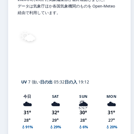
データは気象庁ほか各国気象機関のものを Open-Meteo
経由で利用しています。
🌤️
31°
C
晴れ
Moji
体感 35° ・ 風 5 m/s ・ 湿度 67%
UV
7 強い
日の出
05:32
日の入
19:12
今日
SAT
SUN
MON
☁️
☁️
🌦️
☁️
31°
32°
30°
31°
28°
29°
28°
27°
💧91%
💧29%
💧6%
💧20%