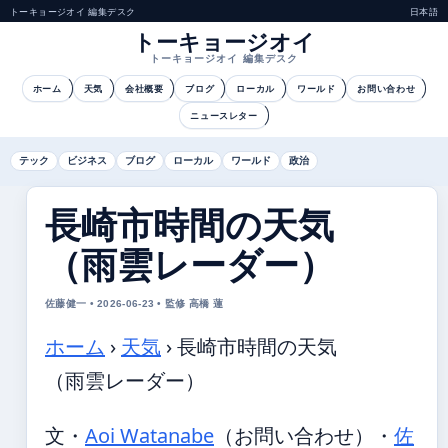
トーキョージオイ 編集デスク
日本語
トーキョージオイ
トーキョージオイ 編集デスク
ホーム
天気
会社概要
ブログ
ローカル
ワールド
お問い合わせ
ニュースレター
テック
ビジネス
ブログ
ローカル
ワールド
政治
長崎市時間の天気
（雨雲レーダー）
佐藤健一 • 2026-06-23 • 監修 高橋 蓮
ホーム
›
天気
›
長崎市時間の天気
（雨雲レーダー）
文・
Aoi Watanabe
（お問い合わせ）
・
佐