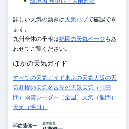
環境省 熱中症・大雨対策
詳しい天気の動きは
天気ハブ
で確認でき
ます。
九州全体の予報は
福岡の天気ページ
もあ
わせてご覧ください。
ほかの天気ガイド
すべての天気ガイド
東京の天気
大阪の天
気
札幌の天気
名古屋の天気
天気（10日
間）
雨雲レーダー（全国）
天気（週間）
天気（明日）
筆者情報