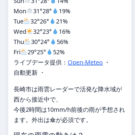
Sun
31°
28°
14%
Mon
31°
28°
19%
Tue
32°
26°
21%
Wed
32°
23°
16%
Thu
30°
24°
56%
Fri
29°
25°
52%
ライブデータ提供：
Open-Meteo
・
自動更新 ・
長崎市は雨雲レーダーで活発な降水域が
西から接近中で、
今後2時間は10mm/h前後の雨が予想され
ます。外出は傘が必須です。