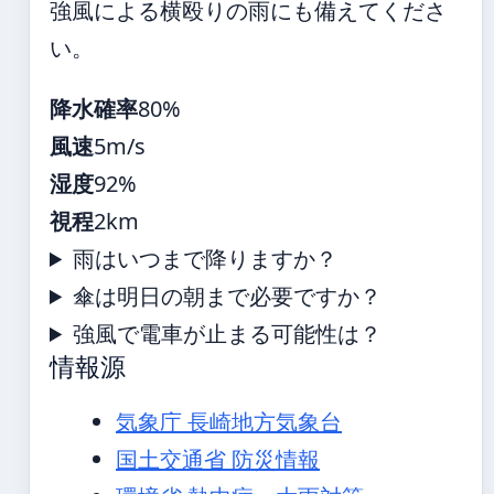
強風による横殴りの雨にも備えてくださ
い。
降水確率
80%
風速
5m/s
湿度
92%
視程
2km
雨はいつまで降りますか？
傘は明日の朝まで必要ですか？
強風で電車が止まる可能性は？
情報源
気象庁 長崎地方気象台
国土交通省 防災情報