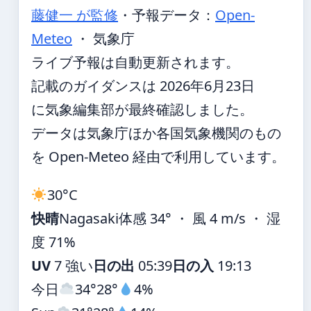
藤健一 が監修
・
予報データ：
Open-
Meteo
・ 気象庁
ライブ予報は自動更新されます。
記載のガイダンスは 2026年6月23日
に気象編集部が最終確認しました。
データは気象庁ほか各国気象機関のもの
を Open-Meteo 経由で利用しています。
30°
C
快晴
Nagasaki
体感 34° ・ 風 4 m/s ・ 湿
度 71%
UV
7 強い
日の出
05:39
日の入
19:13
今日
34°
28°
4%