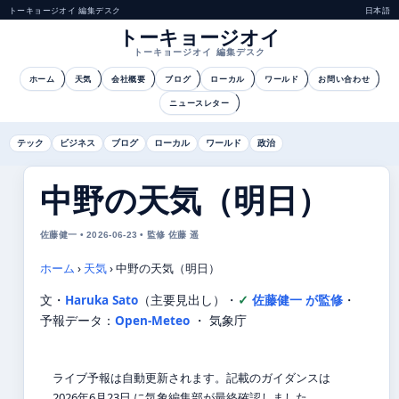
トーキョージオイ 編集デスク
日本語
トーキョージオイ
トーキョージオイ 編集デスク
ホーム
天気
会社概要
ブログ
ローカル
ワールド
お問い合わせ
ニュースレター
テック
ビジネス
ブログ
ローカル
ワールド
政治
中野の天気（明日）
佐藤健一 • 2026-06-23 • 監修 佐藤 遥
ホーム
›
天気
›
中野の天気（明日）
文・
Haruka Sato
（主要見出し）
・
佐藤健一 が監修
・
予報データ：
Open-Meteo
・ 気象庁
ライブ予報は自動更新されます。記載のガイダンスは
2026年6月23日 に気象編集部が最終確認しました。