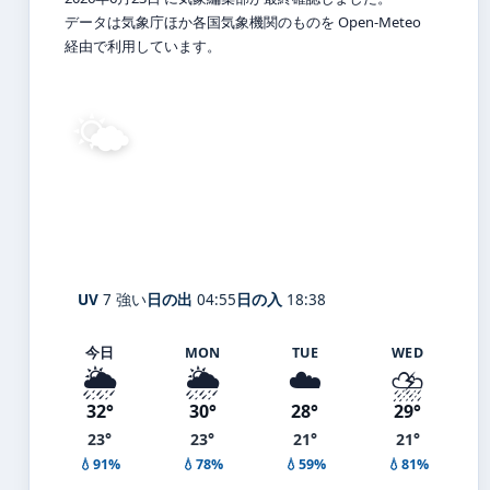
データは気象庁ほか各国気象機関のものを Open-Meteo
経由で利用しています。
🌤️
26°
C
晴れ
Nakano City
体感 31° ・ 風 1 m/s ・ 湿度 81%
UV
7 強い
日の出
04:55
日の入
18:38
今日
MON
TUE
WED
🌦️
🌦️
☁️
⛈️
32°
30°
28°
29°
23°
23°
21°
21°
💧91%
💧78%
💧59%
💧81%