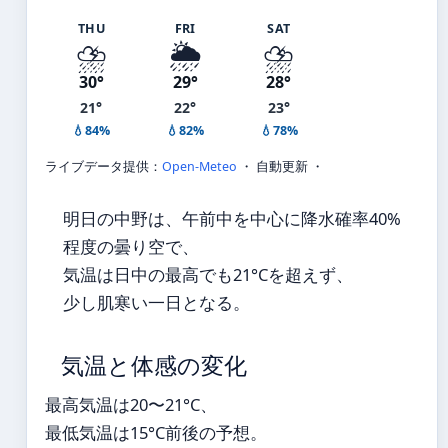
THU
FRI
SAT
⛈️
🌦️
⛈️
30°
29°
28°
21°
22°
23°
💧84%
💧82%
💧78%
ライブデータ提供：
Open-Meteo
・ 自動更新 ・
明日の中野は、午前中を中心に降水確率40%
程度の曇り空で、
気温は日中の最高でも21°Cを超えず、
少し肌寒い一日となる。
気温と体感の変化
最高気温は20〜21°C、
最低気温は15°C前後の予想。