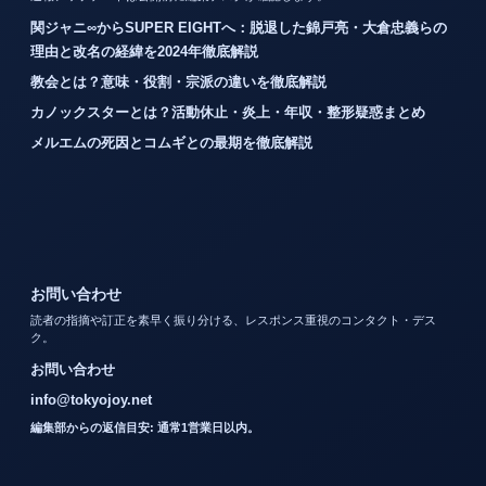
関ジャニ∞からSUPER EIGHTへ：脱退した錦戸亮・大倉忠義らの
理由と改名の経緯を2024年徹底解説
教会とは？意味・役割・宗派の違いを徹底解説
カノックスターとは？活動休止・炎上・年収・整形疑惑まとめ
メルエムの死因とコムギとの最期を徹底解説
お問い合わせ
読者の指摘や訂正を素早く振り分ける、レスポンス重視のコンタクト・デス
ク。
お問い合わせ
info@tokyojoy.net
編集部からの返信目安: 通常1営業日以内。