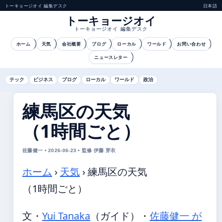
トーキョージオイ 編集デスク
日本語
トーキョージオイ
トーキョージオイ 編集デスク
ホーム
天気
会社概要
ブログ
ローカル
ワールド
お問い合わせ
ニュースレター
テック
ビジネス
ブログ
ローカル
ワールド
政治
練馬区の天気
（1時間ごと）
佐藤健一 • 2026-06-23 • 監修 伊藤 芽衣
ホーム
›
天気
›
練馬区の天気
（1時間ごと）
文・
Yui Tanaka
（ガイド）
・
佐藤健一 が