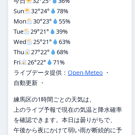
今日
32°
25°
36%
Sun
32°
24°
78%
Mon
30°
23°
55%
Tue
29°
21°
39%
Wed
25°
21°
63%
Thu
27°
22°
68%
Fri
26°
22°
71%
ライブデータ提供：
Open-Meteo
・
自動更新 ・
練馬区の1時間ごとの天気は、
上のライブ予報で現在の気温と降水確率
を確認できます。本日は曇りがちで、
午後から夜にかけて弱い雨が断続的に予