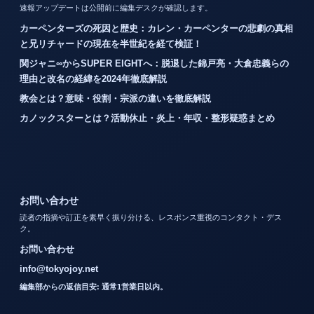
速報アップデートは公開前に編集デスクが確認します。
カーペンターズの死因と歴史：カレン・カーペンターの悲劇の真相
と兄リチャードの現在を半世紀を経て検証！
関ジャニ∞からSUPER EIGHTへ：脱退した錦戸亮・大倉忠義らの
理由と改名の経緯を2024年徹底解説
教会とは？意味・役割・宗派の違いを徹底解説
カノックスターとは？活動休止・炎上・年収・整形疑惑まとめ
お問い合わせ
読者の指摘や訂正を素早く振り分ける、レスポンス重視のコンタクト・デス
ク。
お問い合わせ
info@tokyojoy.net
編集部からの返信目安: 通常1営業日以内。