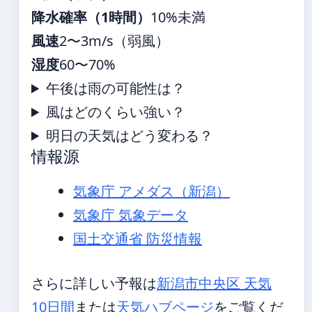
降水確率（1時間）
10%未満
風速
2〜3m/s（弱風）
湿度
60〜70%
午後は雨の可能性は？
風はどのくらい強い？
明日の天気はどう変わる？
情報源
気象庁 アメダス（新潟）
気象庁 気象データ
国土交通省 防災情報
さらに詳しい予報は
新潟市中央区 天気
10日間
または
天気ハブページ
をご覧くだ