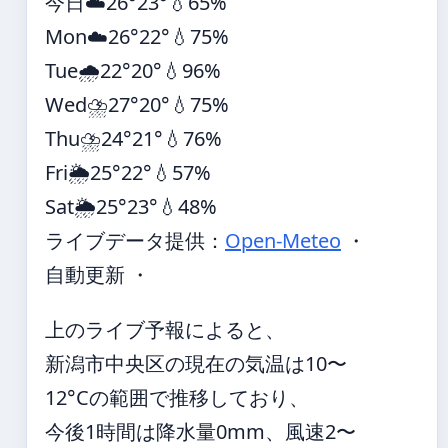
今日
☁️
26°
23°
💧65%
Mon
☁️
26°
22°
💧75%
Tue
🌧️
22°
20°
💧96%
Wed
⛈️
27°
20°
💧75%
Thu
⛈️
24°
21°
💧76%
Fri
🌦️
25°
22°
💧57%
Sat
🌦️
25°
23°
💧48%
ライブデータ提供：
Open-Meteo
・
自動更新 ・
上のライブ予報によると、
新潟市中央区の現在の気温は10〜
12°Cの範囲で推移しており、
今後1時間は降水量0mm、風速2〜