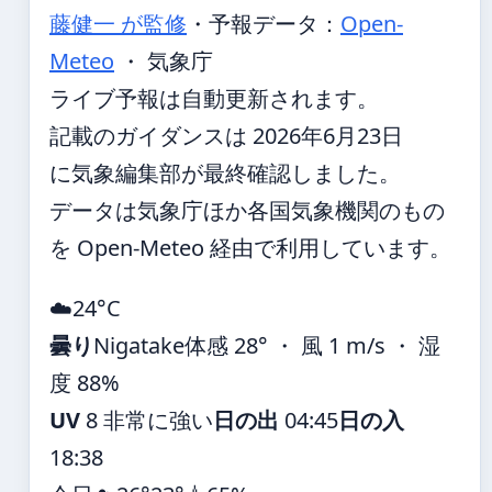
藤健一 が監修
・
予報データ：
Open-
Meteo
・ 気象庁
ライブ予報は自動更新されます。
記載のガイダンスは 2026年6月23日
に気象編集部が最終確認しました。
データは気象庁ほか各国気象機関のもの
を Open-Meteo 経由で利用しています。
☁️
24°
C
曇り
Nigatake
体感 28° ・ 風 1 m/s ・ 湿
度 88%
UV
8 非常に強い
日の出
04:45
日の入
18:38