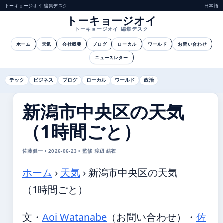
トーキョージオイ 編集デスク
日本語
トーキョージオイ
トーキョージオイ 編集デスク
ホーム
天気
会社概要
ブログ
ローカル
ワールド
お問い合わせ
ニュースレター
テック
ビジネス
ブログ
ローカル
ワールド
政治
新潟市中央区の天気
（1時間ごと）
佐藤健一 • 2026-06-23 • 監修 渡辺 結衣
ホーム
›
天気
›
新潟市中央区の天気
（1時間ごと）
文・
Aoi Watanabe
（お問い合わせ）
・
佐