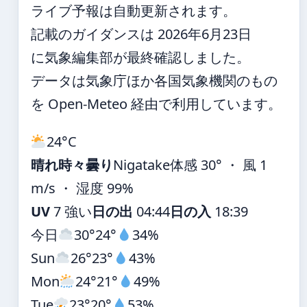
ライブ予報は自動更新されます。
記載のガイダンスは 2026年6月23日
に気象編集部が最終確認しました。
データは気象庁ほか各国気象機関のもの
を Open-Meteo 経由で利用しています。
24°
C
晴れ時々曇り
Nigatake
体感 30° ・ 風 1
m/s ・ 湿度 99%
UV
7 強い
日の出
04:44
日の入
18:39
今日
30°
24°
34%
Sun
26°
23°
43%
Mon
24°
21°
49%
Tue
23°
20°
53%