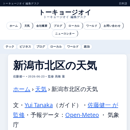
トーキョージオイ 編集デスク
日本語
トーキョージオイ
トーキョージオイ 編集デスク
ホーム
天気
会社概要
ブログ
ローカル
ワールド
お問い合わせ
ニュースレター
テック
ビジネス
ブログ
ローカル
ワールド
政治
新潟市北区の天気
佐藤健一 • 2026-06-23 • 監修 高橋 蓮
ホーム
›
天気
›
新潟市北区の天気
文・
Yui Tanaka
（ガイド）
・
佐藤健一 が
監修
・
予報データ：
Open-Meteo
・ 気象
庁