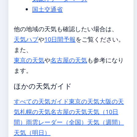
国土交通省
他の地域の天気も確認したい場合は、
天気ハブ
や
10日間予報
をご覧ください。
また、
東京の天気
や
名古屋の天気
も参考になり
ます。
ほかの天気ガイド
すべての天気ガイド
東京の天気
大阪の天
気
札幌の天気
名古屋の天気
天気（10日
間）
雨雲レーダー（全国）
天気（週間）
天気（明日）