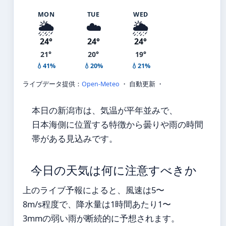
MON
TUE
WED
🌦️
☁️
🌦️
24°
24°
24°
21°
20°
19°
💧41%
💧20%
💧21%
ライブデータ提供：
Open-Meteo
・ 自動更新 ・
本日の新潟市は、気温が平年並みで、
日本海側に位置する特徴から曇りや雨の時間
帯がある見込みです。
今日の天気は何に注意すべきか
上のライブ予報によると、風速は5〜
8m/s程度で、降水量は1時間あたり1〜
3mmの弱い雨が断続的に予想されます。