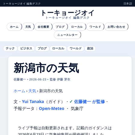
トーキョージオイ 編集デスク
日本語
トーキョージオイ
トーキョージオイ 編集デスク
ホーム
天気
会社概要
ブログ
ローカル
ワールド
お問い合わせ
ニュースレター
テック
ビジネス
ブログ
ローカル
ワールド
政治
新潟市の天気
佐藤健一 • 2026-06-23 • 監修 伊藤 芽衣
ホーム
›
天気
›
新潟市の天気
文・
Yui Tanaka
（ガイド）
・
佐藤健一 が監修
・
予報データ：
Open-Meteo
・ 気象庁
ライブ予報は自動更新されます。記載のガイダンスは
2026年6月23日 に気象編集部が最終確認しました。