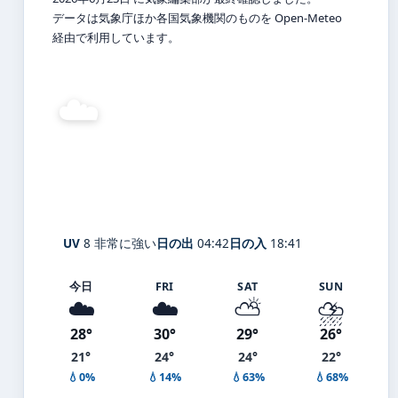
データは気象庁ほか各国気象機関のものを Open-Meteo
経由で利用しています。
☁️
25°
C
曇り
Nigatake
体感 31° ・ 風 1 m/s ・ 湿度 93%
UV
8 非常に強い
日の出
04:42
日の入
18:41
今日
FRI
SAT
SUN
☁️
☁️
⛅
⛈️
28°
30°
29°
26°
21°
24°
24°
22°
💧0%
💧14%
💧63%
💧68%