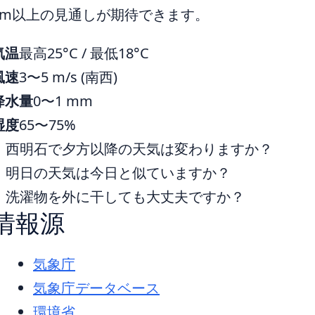
km以上の見通しが期待できます。
気温
最高25°C / 最低18°C
風速
3〜5 m/s (南西)
降水量
0〜1 mm
湿度
65〜75%
西明石で夕方以降の天気は変わりますか？
明日の天気は今日と似ていますか？
洗濯物を外に干しても大丈夫ですか？
情報源
気象庁
気象庁データベース
環境省