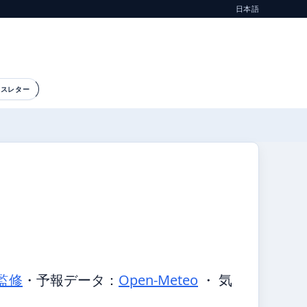
日本語
ースレター
監修
・
予報データ：
Open-Meteo
・ 気