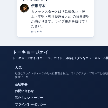
鈴木 蒼
関ジャニ∞からSUPER EIGHTへ：脱退
した錦戸亮・大倉忠義らの理由と改名
の経緯を2024年徹底解説 の報道は丁寧
で、流れを追いやすいです。
3 分前
トーキョージオイ
トーキョージオイ はニュース、ガイド、分析をモダンなニュースルーム
人気
迅速なファクトチェックのために整理された、日々のデスク・ブリーフと信頼
性リソース。
会社概要
お問い合わせ
私たちのストーリー
プライバシーポリシー