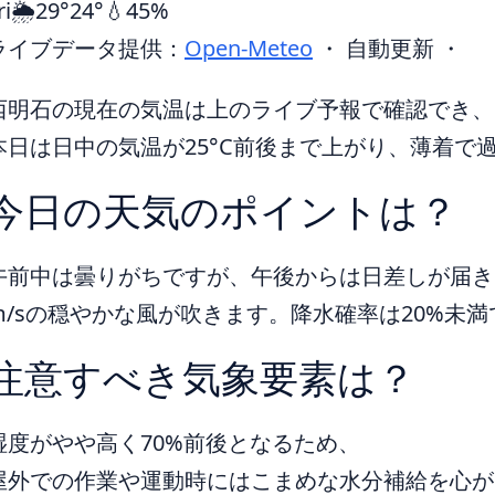
ri
🌦️
29°
24°
💧45%
ライブデータ提供：
Open-Meteo
・ 自動更新 ・
西明石の現在の気温は上のライブ予報で確認でき、
本日は日中の気温が25°C前後まで上がり、薄着で
今日の天気のポイントは？
午前中は曇りがちですが、午後からは日差しが届き
m/sの穏やかな風が吹きます。降水確率は20%未
注意すべき気象要素は？
湿度がやや高く70%前後となるため、
屋外での作業や運動時にはこまめな水分補給を心が