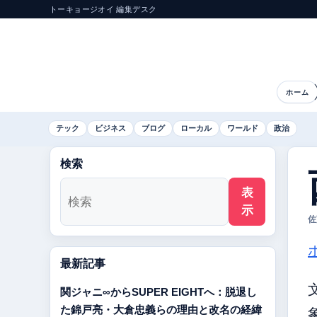
トーキョージオイ 編集デスク
ホーム
テック
ビジネス
ブログ
ローカル
ワールド
政治
検索
表
示
佐
最新記事
関ジャニ∞からSUPER EIGHTへ：脱退し
た錦戸亮・大倉忠義らの理由と改名の経緯