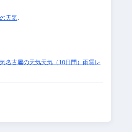
の天気
、
気
名古屋の天気
天気（10日間）
雨雲レ