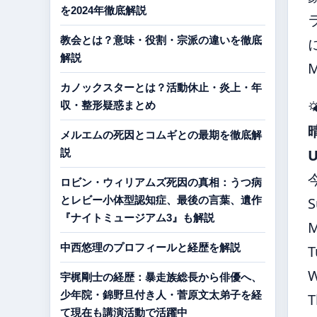
を2024年徹底解説
教会とは？意味・役割・宗派の違いを徹底
解説
カノックスターとは？活動休止・炎上・年

収・整形疑惑まとめ
メルエムの死因とコムギとの最期を徹底解
説
ロビン・ウィリアムズ死因の真相：うつ病
とレビー小体型認知症、最後の言葉、遺作
S
『ナイトミュージアム3』も解説
中西悠理のプロフィールと経歴を解説
T
宇梶剛士の経歴：暴走族総長から俳優へ、
少年院・錦野旦付き人・菅原文太弟子を経
T
て現在も講演活動で活躍中