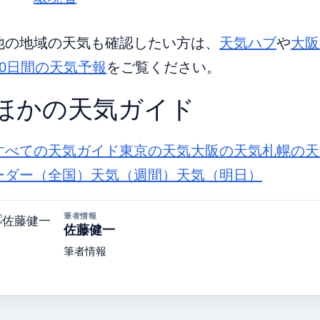
他の地域の天気も確認したい方は、
天気ハブ
や
大阪
10日間の天気予報
をご覧ください。
ほかの天気ガイド
すべての天気ガイド
東京の天気
大阪の天気
札幌の天
ーダー（全国）
天気（週間）
天気（明日）
筆者情報
佐藤健一
筆者情報