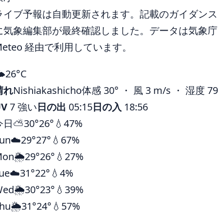
ライブ予報は自動更新されます。記載のガイダンスは 
に気象編集部が最終確認しました。データは気象庁ほ
Meteo 経由で利用しています。
️
26°
C
晴れ
Nishiakashicho
体感 30° ・ 風 3 m/s ・ 湿度 7
UV
7 強い
日の出
05:15
日の入
18:56
今日
⛅
30°
26°
💧47%
un
☁️
29°
27°
💧67%
Mon
🌦️
29°
26°
💧27%
ue
☁️
31°
22°
💧4%
Wed
🌦️
30°
23°
💧39%
hu
🌦️
31°
24°
💧57%