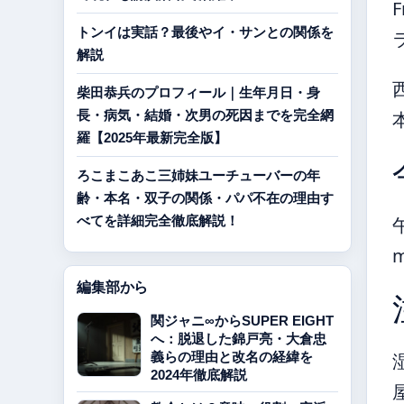
F
トンイは実話？最後やイ・サンとの関係を
解説
柴田恭兵のプロフィール｜生年月日・身
長・病気・結婚・次男の死因までを完全網
羅【2025年最新完全版】
ろこまこあこ三姉妹ユーチューバーの年
齢・本名・双子の関係・パパ不在の理由す
べてを詳細完全徹底解説！
編集部から
関ジャニ∞からSUPER EIGHT
へ：脱退した錦戸亮・大倉忠
義らの理由と改名の経緯を
2024年徹底解説