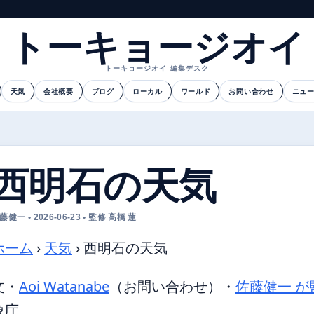
トーキョージオイ
トーキョージオイ 編集デスク
天気
会社概要
ブログ
ローカル
ワールド
お問い合わせ
ニュ
西明石の天気
藤健一 • 2026-06-23 • 監修 高橋 蓮
ホーム
›
天気
›
西明石の天気
文・
Aoi Watanabe
（お問い合わせ）
・
佐藤健一 が
象庁