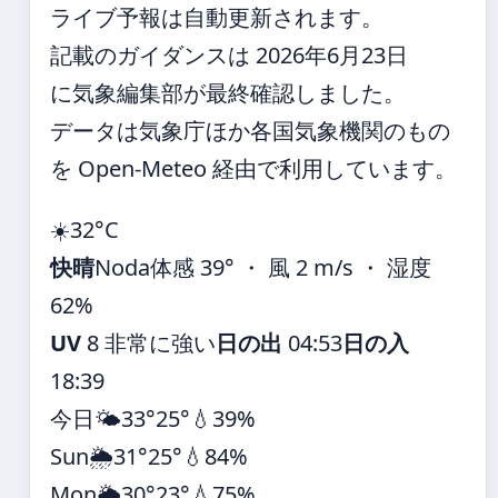
ライブ予報は自動更新されます。
記載のガイダンスは 2026年6月23日
に気象編集部が最終確認しました。
データは気象庁ほか各国気象機関のもの
を Open-Meteo 経由で利用しています。
☀️
32°
C
快晴
Noda
体感 39° ・ 風 2 m/s ・ 湿度
62%
UV
8 非常に強い
日の出
04:53
日の入
18:39
今日
🌤️
33°
25°
💧39%
Sun
🌦️
31°
25°
💧84%
Mon
🌦️
30°
23°
💧75%