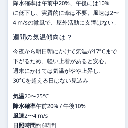
降水確率は午前中20%、午後には10%
に低下し、実質的に傘は不要。風速は2〜
4 m/sの微風で、屋外活動に支障はない。
週間の気温傾向は？
今夜から明日朝にかけて気温が17°Cまで
下がるため、軽い上着があると安心。
週末にかけては気温がやや上昇し、
30°Cを超える日はない見込み。
気温
20〜25°C
降水確率
午前20% / 午後10%
風速
2〜4 m/s
日照時間
約6時間