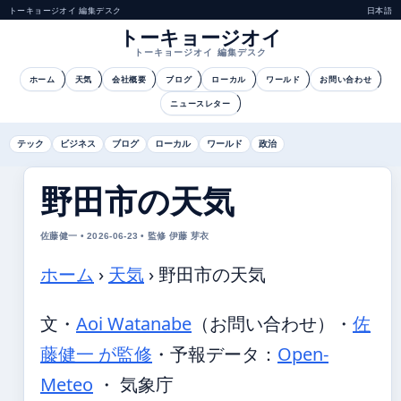
トーキョージオイ 編集デスク
日本語
トーキョージオイ
トーキョージオイ 編集デスク
ホーム
天気
会社概要
ブログ
ローカル
ワールド
お問い合わせ
ニュースレター
テック
ビジネス
ブログ
ローカル
ワールド
政治
野田市の天気
佐藤健一 • 2026-06-23 • 監修 伊藤 芽衣
ホーム
›
天気
›
野田市の天気
文・
Aoi Watanabe
（お問い合わせ）
・
佐
藤健一 が監修
・
予報データ：
Open-
Meteo
・ 気象庁