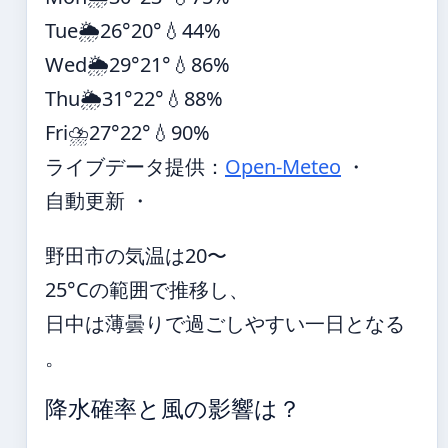
Tue
🌦️
26°
20°
💧44%
Wed
🌦️
29°
21°
💧86%
Thu
🌦️
31°
22°
💧88%
Fri
⛈️
27°
22°
💧90%
ライブデータ提供：
Open-Meteo
・
自動更新 ・
野田市の気温は20〜
25°Cの範囲で推移し、
日中は薄曇りで過ごしやすい一日となる
。
降水確率と風の影響は？