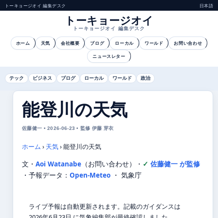
トーキョージオイ 編集デスク
日本語
トーキョージオイ
トーキョージオイ 編集デスク
ホーム
天気
会社概要
ブログ
ローカル
ワールド
お問い合わせ
ニュースレター
テック
ビジネス
ブログ
ローカル
ワールド
政治
能登川の天気
佐藤健一 • 2026-06-23 • 監修 伊藤 芽衣
ホーム
›
天気
›
能登川の天気
文・
Aoi Watanabe
（お問い合わせ）
・
佐藤健一 が監修
・
予報データ：
Open-Meteo
・ 気象庁
ライブ予報は自動更新されます。記載のガイダンスは
2026年6月23日 に気象編集部が最終確認しました。