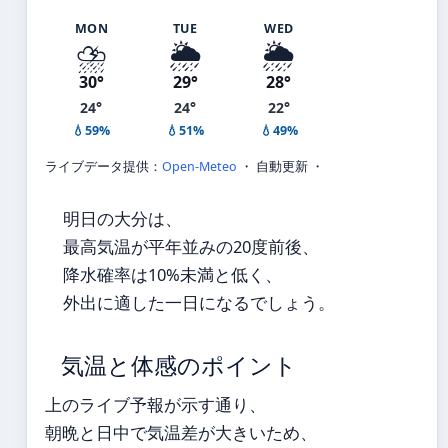
MON
TUE
WED
⛈️
🌦️
🌦️
30°
29°
28°
24°
24°
22°
💧59%
💧51%
💧49%
ライブデータ提供：
Open-Meteo
・ 自動更新 ・
明日の大分は、
最高気温が平年並みの20度前後、
降水確率は10%未満と低く、
外出に適した一日になるでしょう。
気温と体感のポイント
上のライブ予報が示す通り、
朝晩と日中で気温差が大きいため、