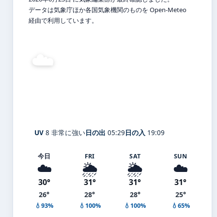
データは気象庁ほか各国気象機関のものを Open-Meteo
経由で利用しています。
☁️
30°
C
曇り
Ōita
体感 36° ・ 風 2 m/s ・ 湿度 75%
UV
8 非常に強い
日の出
05:29
日の入
19:09
今日
FRI
SAT
SUN
☁️
🌦️
🌦️
☁️
30°
31°
31°
31°
26°
28°
28°
25°
💧93%
💧100%
💧100%
💧65%