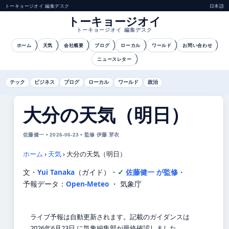
トーキョージオイ 編集デスク
日本語
トーキョージオイ
トーキョージオイ 編集デスク
ホーム
天気
会社概要
ブログ
ローカル
ワールド
お問い合わせ
ニュースレター
テック
ビジネス
ブログ
ローカル
ワールド
政治
大分の天気（明日）
佐藤健一 • 2026-06-23 • 監修 伊藤 芽衣
ホーム
›
天気
›
大分の天気（明日）
文・
Yui Tanaka
（ガイド）
・
佐藤健一 が監修
・
予報データ：
Open-Meteo
・ 気象庁
ライブ予報は自動更新されます。記載のガイダンスは
2026年6月23日 に気象編集部が最終確認しました。