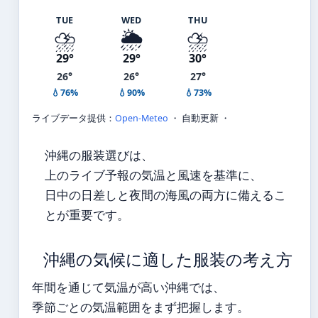
TUE
WED
THU
⛈️
🌦️
⛈️
29°
29°
30°
26°
26°
27°
💧76%
💧90%
💧73%
ライブデータ提供：
Open-Meteo
・ 自動更新 ・
沖縄の服装選びは、
上のライブ予報の気温と風速を基準に、
日中の日差しと夜間の海風の両方に備えるこ
とが重要です。
沖縄の気候に適した服装の考え方
年間を通じて気温が高い沖縄では、
季節ごとの気温範囲をまず把握します。