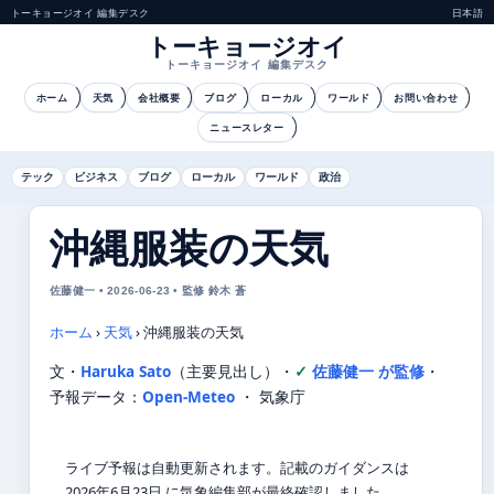
トーキョージオイ 編集デスク
日本語
トーキョージオイ
トーキョージオイ 編集デスク
ホーム
天気
会社概要
ブログ
ローカル
ワールド
お問い合わせ
ニュースレター
テック
ビジネス
ブログ
ローカル
ワールド
政治
沖縄服装の天気
佐藤健一 • 2026-06-23 • 監修 鈴木 蒼
ホーム
›
天気
›
沖縄服装の天気
文・
Haruka Sato
（主要見出し）
・
佐藤健一 が監修
・
予報データ：
Open-Meteo
・ 気象庁
ライブ予報は自動更新されます。記載のガイダンスは
2026年6月23日 に気象編集部が最終確認しました。