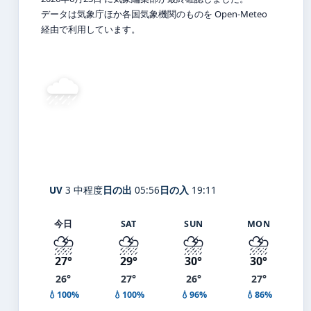
データは気象庁ほか各国気象機関のものを Open-Meteo
経由で利用しています。
🌧️
27°
C
強い霧雨
Okinawa
体感 29° ・ 風 11 m/s ・ 湿度 95%
UV
3 中程度
日の出
05:56
日の入
19:11
今日
SAT
SUN
MON
⛈️
⛈️
⛈️
⛈️
27°
29°
30°
30°
26°
27°
26°
27°
💧100%
💧100%
💧96%
💧86%