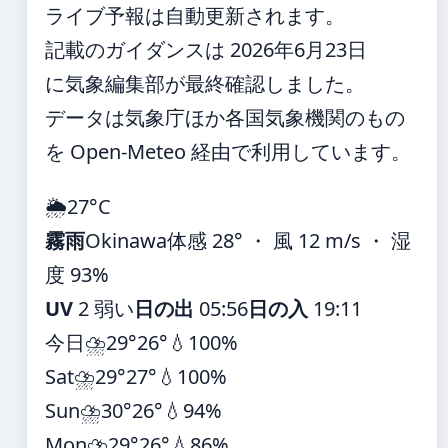
ライブ予報は自動更新されます。
記載のガイダンスは 2026年6月23日
に気象編集部が最終確認しました。
データは気象庁ほか各国気象機関のもの
を Open-Meteo 経由で利用しています。
🌦️
27°
C
霧雨
Okinawa
体感 28° ・ 風 12 m/s ・ 湿
度 93%
UV
2 弱い
日の出
05:56
日の入
19:11
今日
⛈️
29°
26°
💧100%
Sat
⛈️
29°
27°
💧100%
Sun
⛈️
30°
26°
💧94%
Mon
⛈️
29°
26°
💧86%