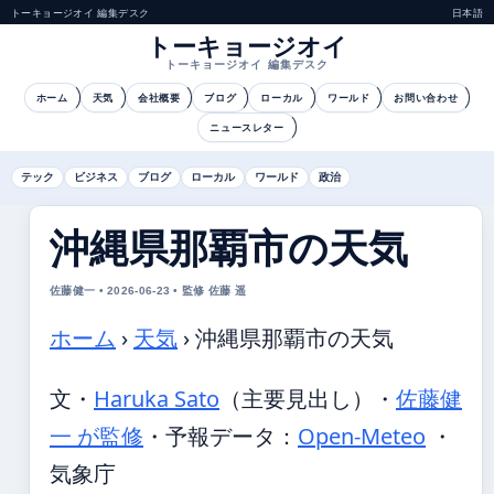
トーキョージオイ 編集デスク
日本語
トーキョージオイ
トーキョージオイ 編集デスク
ホーム
天気
会社概要
ブログ
ローカル
ワールド
お問い合わせ
ニュースレター
テック
ビジネス
ブログ
ローカル
ワールド
政治
沖縄県那覇市の天気
佐藤健一 • 2026-06-23 • 監修 佐藤 遥
ホーム
›
天気
›
沖縄県那覇市の天気
文・
Haruka Sato
（主要見出し）
・
佐藤健
一 が監修
・
予報データ：
Open-Meteo
・
気象庁