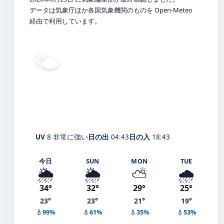
データは気象庁ほか各国気象機関のものを Open-Meteo
経由で利用しています。
🌤️
25°
C
晴れ
Ōmagari
体感 30° ・ 風 1 m/s ・ 湿度 93%
UV
8 非常に強い
日の出
04:43
日の入
18:43
今日
SUN
MON
TUE
🌦️
🌦️
⛅
🌧️
34°
32°
29°
25°
23°
23°
21°
19°
💧99%
💧61%
💧35%
💧53%