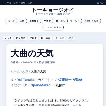
トーキョージオイ 編集デスク
日本語
トーキョージオイ
トーキョージオイ 編集デスク
ホーム
天気
会社概要
ブログ
ローカル
ワールド
お問い合わせ
ニュースレター
テック
ビジネス
ブログ
ローカル
ワールド
政治
大曲の天気
佐藤健一 • 2026-06-23 • 監修 伊藤 芽衣
ホーム
›
天気
›
大曲の天気
文・
Yui Tanaka
（ガイド）
・
佐藤健一 が監修
・
予報データ：
Open-Meteo
・ 気象庁
ライブ予報は自動更新されます。記載のガイダンスは
2026年6月23日 に気象編集部が最終確認しました。