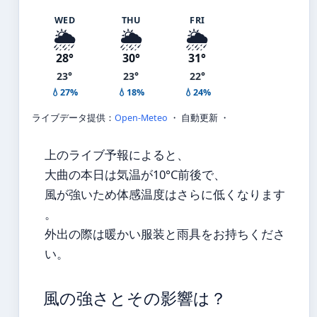
WED
THU
FRI
🌦️
🌦️
🌦️
28°
30°
31°
23°
23°
22°
💧27%
💧18%
💧24%
ライブデータ提供：
Open-Meteo
・ 自動更新 ・
上のライブ予報によると、
大曲の本日は気温が10°C前後で、
風が強いため体感温度はさらに低くなります
。
外出の際は暖かい服装と雨具をお持ちくださ
い。
風の強さとその影響は？