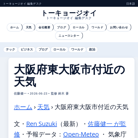
トーキョージオイ 編集デスク
日本語
トーキョージオイ
トーキョージオイ 編集デスク
ホーム
天気
会社概要
ブログ
ローカル
ワールド
お問い合わせ
ニュースレター
テック
ビジネス
ブログ
ローカル
ワールド
政治
大阪府東大阪市付近の
天気
佐藤健一 • 2026-06-23 • 監修 鈴木 蒼
ホーム
›
天気
›
大阪府東大阪市付近の天気
文・
Ren Suzuki
（最新）
・
佐藤健一 が監
修
・
予報データ：
Open-Meteo
・ 気象庁