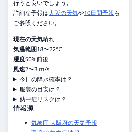
行うと良いでしょう。
詳細な予報は
大阪の天気
や
10日間予報
も
ご参照ください。
現在の天気
晴れ
気温範囲
18〜22°C
湿度
50%前後
風速
2〜3 m/s
今日の降水確率は？
服装の目安は？
熱中症リスクは？
情報源
気象庁 大阪府の天気予報