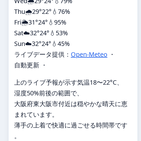
Wed
🌧️
29°
24°
💧79%
Thu
🌧️
29°
22°
💧76%
Fri
🌦️
31°
24°
💧95%
Sat
☁️
32°
24°
💧53%
Sun
☁️
32°
24°
💧45%
ライブデータ提供：
Open-Meteo
・
自動更新 ・
上のライブ予報が示す気温18〜22°C、
湿度50%前後の範囲で、
大阪府東大阪市付近は穏やかな晴天に恵
まれています。
薄手の上着で快適に過ごせる時間帯です
。