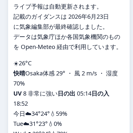
ライブ予報は自動更新されます。
記載のガイダンスは 2026年6月23日
に気象編集部が最終確認しました。
データは気象庁ほか各国気象機関のもの
を Open-Meteo 経由で利用しています。
☀️
26°
C
快晴
Osaka
体感 29° ・ 風 2 m/s ・ 湿度
70%
UV
8 非常に強い
日の出
05:14
日の入
18:52
今日
☁️
34°
24°
💧59%
Tue
☁️
31°
23°
💧0%