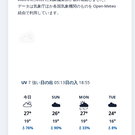
データは気象庁ほか各国気象機関のものを Open-Meteo
経由で利用しています。
⛅
24°
C
晴れ時々曇り
六甲山
体感 26° ・ 風 2 m/s ・ 湿度 77%
UV
7 強い
日の出
05:13
日の入
18:55
今日
SUN
MON
TUE
⛅
☁️
🌦️
☁️
27°
26°
27°
24°
19°
19°
19°
16°
💧76%
💧90%
💧33%
💧8%