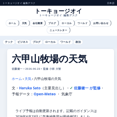
トーキョージオイ 編集デスク
日本語
トーキョージオイ
トーキョージオイ 編集デスク
ホーム
天気
会社概要
ブログ
ローカル
ワールド
お問い合わせ
ニュースレター
テック
ビジネス
ブログ
ローカル
ワールド
政治
六甲山牧場の天気
佐藤健一 • 2026-06-23 • 監修 小林 大智
ホーム
›
天気
›
六甲山牧場の天気
文・
Haruka Sato
（主要見出し）
・
佐藤健一 が監修
・
予報データ：
Open-Meteo
・ 気象庁
ライブ予報は自動更新されます。記載のガイダンスは
2026年6月23日 に気象編集部が最終確認しました。