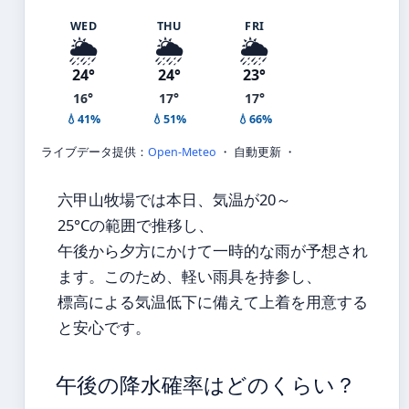
WED
THU
FRI
🌦️
🌦️
🌦️
24°
24°
23°
16°
17°
17°
💧41%
💧51%
💧66%
ライブデータ提供：
Open-Meteo
・ 自動更新 ・
六甲山牧場では本日、気温が20～
25°Cの範囲で推移し、
午後から夕方にかけて一時的な雨が予想され
ます。このため、軽い雨具を持参し、
標高による気温低下に備えて上着を用意する
と安心です。
午後の降水確率はどのくらい？