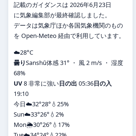
記載のガイダンスは 2026年6月23日
に気象編集部が最終確認しました。
データは気象庁ほか各国気象機関のもの
を Open-Meteo 経由で利用しています。
☁️
28°
C
曇り
Sanshū
体感 31° ・ 風 2 m/s ・ 湿度
68%
UV
8 非常に強い
日の出
05:36
日の入
19:10
今日
☁️
32°
28°
💧25%
Sun
☁️
33°
26°
💧2%
Mon
🌦️
30°
26°
💧17%
Tue
☁️
34°
24°
💧22%