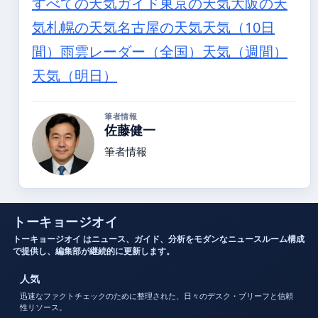
すべての天気ガイド
東京の天気
大阪の天
気
札幌の天気
名古屋の天気
天気（10日
間）
雨雲レーダー（全国）
天気（週間）
天気（明日）
筆者情報
佐藤健一
筆者情報
トーキョージオイ
トーキョージオイ はニュース、ガイド、分析をモダンなニュースルーム構成
で提供し、編集部が継続的に更新します。
人気
迅速なファクトチェックのために整理された、日々のデスク・ブリーフと信頼
性リソース。