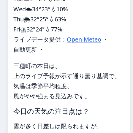
Wed
☁️
34°
23°
💧10%
Thu
🌦️
32°
25°
💧63%
Fri
⛈️
32°
24°
💧77%
ライブデータ提供：
Open-Meteo
・
自動更新 ・
三種町の本日は、
上のライブ予報が示す通り曇り基調で、
気温は季節平均程度、
風がやや強まる見込みです。
今日の天気の注目点は？
雲が多く日差しは限られますが、