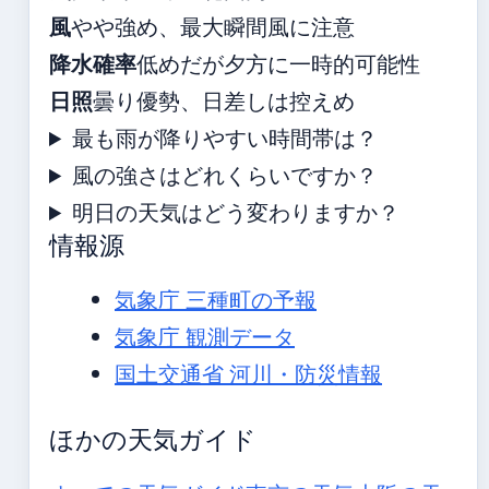
風
やや強め、最大瞬間風に注意
降水確率
低めだが夕方に一時的可能性
日照
曇り優勢、日差しは控えめ
最も雨が降りやすい時間帯は？
風の強さはどれくらいですか？
明日の天気はどう変わりますか？
情報源
気象庁 三種町の予報
気象庁 観測データ
国土交通省 河川・防災情報
ほかの天気ガイド