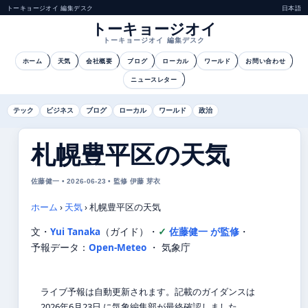
トーキョージオイ 編集デスク
日本語
トーキョージオイ
トーキョージオイ 編集デスク
ホーム
天気
会社概要
ブログ
ローカル
ワールド
お問い合わせ
ニュースレター
テック
ビジネス
ブログ
ローカル
ワールド
政治
札幌豊平区の天気
佐藤健一 • 2026-06-23 • 監修 伊藤 芽衣
ホーム
›
天気
›
札幌豊平区の天気
文・
Yui Tanaka
（ガイド）
・
佐藤健一 が監修
・
予報データ：
Open-Meteo
・ 気象庁
ライブ予報は自動更新されます。記載のガイダンスは
2026年6月23日 に気象編集部が最終確認しました。