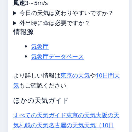
風速
3～5m/s
今日の天気は変わりやすいですか？
外出時に傘は必要ですか？
情報源
気象庁
気象庁データベース
より詳しい情報は
東京の天気
や
10日間天
気
もご確認ください。
ほかの天気ガイド
すべての天気ガイド
東京の天気
大阪の天
気
札幌の天気
名古屋の天気
天気（10日