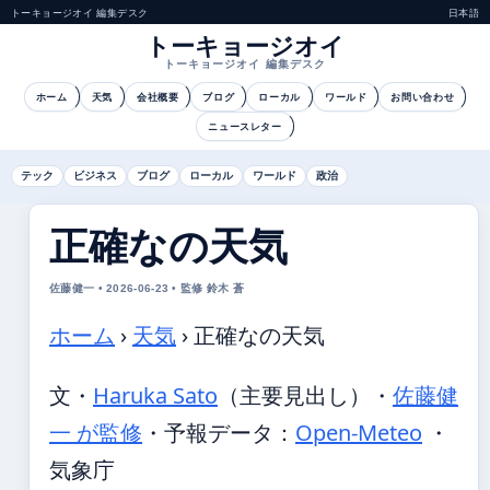
トーキョージオイ 編集デスク
日本語
トーキョージオイ
トーキョージオイ 編集デスク
ホーム
天気
会社概要
ブログ
ローカル
ワールド
お問い合わせ
ニュースレター
テック
ビジネス
ブログ
ローカル
ワールド
政治
正確なの天気
佐藤健一 • 2026-06-23 • 監修 鈴木 蒼
ホーム
›
天気
›
正確なの天気
文・
Haruka Sato
（主要見出し）
・
佐藤健
一 が監修
・
予報データ：
Open-Meteo
・
気象庁