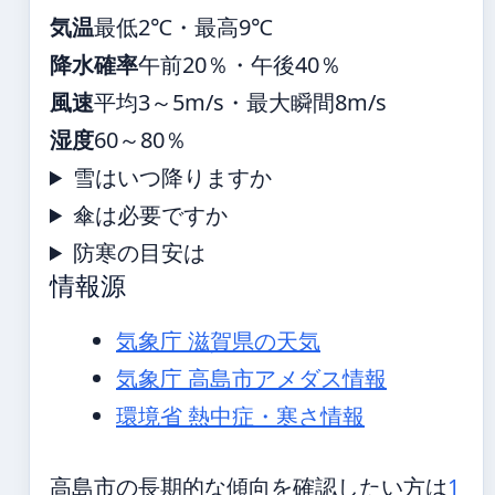
気温
最低2℃・最高9℃
降水確率
午前20％・午後40％
風速
平均3～5m/s・最大瞬間8m/s
湿度
60～80％
雪はいつ降りますか
傘は必要ですか
防寒の目安は
情報源
気象庁 滋賀県の天気
気象庁 高島市アメダス情報
環境省 熱中症・寒さ情報
高島市の長期的な傾向を確認したい方は
1