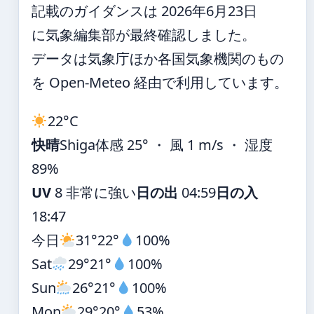
記載のガイダンスは 2026年6月23日
に気象編集部が最終確認しました。
データは気象庁ほか各国気象機関のもの
を Open-Meteo 経由で利用しています。
22°
C
快晴
Shiga
体感 25° ・ 風 1 m/s ・ 湿度
89%
UV
8 非常に強い
日の出
04:59
日の入
18:47
今日
31°
22°
100%
Sat
29°
21°
100%
Sun
26°
21°
100%
Mon
29°
20°
53%