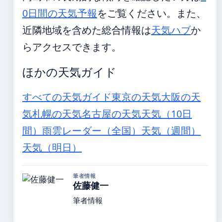
0日間の天気予報
をご覧ください。また、
近隣地域を含めた総合情報は
天気ハブ
か
らアクセスできます。
ほかの天気ガイド
すべての天気ガイド
東京の天気
大阪の天
気
札幌の天気
名古屋の天気
天気（10日
間）
雨雲レーダー（全国）
天気（週間）
天気（明日）
筆者情報
佐藤健一
筆者情報