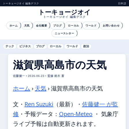
トーキョージオイ 編集デスク
日本語
トーキョージオイ
トーキョージオイ 編集デスク
ホーム
天気
会社概要
ブログ
ローカル
ワールド
お問い合わせ
ニュースレター
テック
ビジネス
ブログ
ローカル
ワールド
政治
滋賀県高島市の天気
佐藤健一 • 2026-06-23 • 監修 鈴木 蒼
ホーム
›
天気
›
滋賀県高島市の天気
文・
Ren Suzuki
（最新）
・
佐藤健一 が監
修
・
予報データ：
Open-Meteo
・ 気象庁
ライブ予報は自動更新されます。