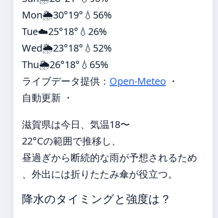
Mon
🌦️
30°
19°
💧56%
Tue
☁️
25°
18°
💧26%
Wed
🌦️
23°
18°
💧52%
Thu
🌦️
26°
18°
💧65%
ライブデータ提供：
Open-Meteo
・
自動更新 ・
滋賀県は今日、気温18〜
22°Cの範囲で推移し、
昼過ぎから断続的な雨が予想されるため
、外出には折りたたみ傘が役立つ。
降水のタイミングと強度は？