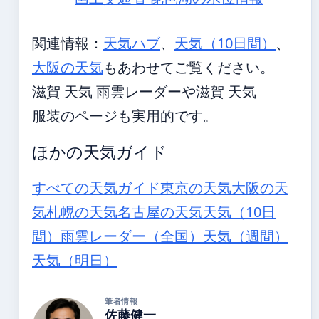
関連情報：
天気ハブ
、
天気（10日間）
、
大阪の天気
もあわせてご覧ください。
滋賀 天気 雨雲レーダーや滋賀 天気
服装のページも実用的です。
ほかの天気ガイド
すべての天気ガイド
東京の天気
大阪の天
気
札幌の天気
名古屋の天気
天気（10日
間）
雨雲レーダー（全国）
天気（週間）
天気（明日）
筆者情報
佐藤健一