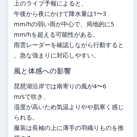
上のライブ予報によると、
午後から夜にかけて降水量は1〜3
mm/hの弱い雨が中心で、局地的に5
mm/hを超える可能性がある。
雨雲レーダーを確認しながら行動すると
、急な強まりに対応しやすい。
風と体感への影響
琵琶湖沿岸では南寄りの風が4〜6
m/sで吹き、
湿度が高いため気温よりやや肌寒く感じ
られる。
服装は長袖の上に薄手の羽織りものを推