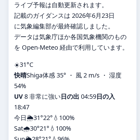
ライブ予報は自動更新されます。
記載のガイダンスは 2026年6月23日
に気象編集部が最終確認しました。
データは気象庁ほか各国気象機関のもの
を Open-Meteo 経由で利用しています。
☀️
31°
C
快晴
Shiga
体感 35° ・ 風 2 m/s ・ 湿度
54%
UV
8 非常に強い
日の出
04:59
日の入
18:47
今日
🌦️
31°
22°
💧100%
Sat
🌧️
30°
21°
💧100%
Sun
🌦️
28°
21°
💧96%