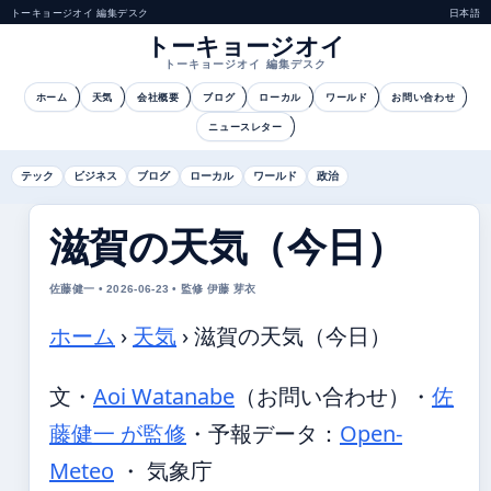
トーキョージオイ 編集デスク
日本語
トーキョージオイ
トーキョージオイ 編集デスク
ホーム
天気
会社概要
ブログ
ローカル
ワールド
お問い合わせ
ニュースレター
テック
ビジネス
ブログ
ローカル
ワールド
政治
滋賀の天気（今日）
佐藤健一 • 2026-06-23 • 監修 伊藤 芽衣
ホーム
›
天気
›
滋賀の天気（今日）
文・
Aoi Watanabe
（お問い合わせ）
・
佐
藤健一 が監修
・
予報データ：
Open-
Meteo
・ 気象庁