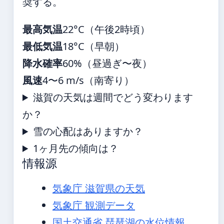
奨する。
最高気温
22°C（午後2時頃）
最低気温
18°C（早朝）
降水確率
60%（昼過ぎ〜夜）
風速
4〜6 m/s（南寄り）
滋賀の天気は週間でどう変わります
か？
雪の心配はありますか？
1ヶ月先の傾向は？
情報源
気象庁 滋賀県の天気
気象庁 観測データ
国土交通省 琵琶湖の水位情報