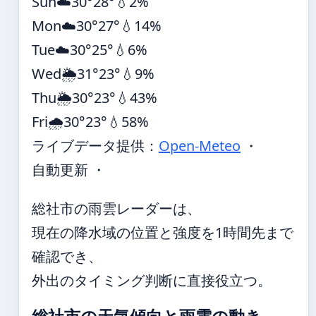
Sun
☁️
30°
28°
💧2%
Mon
☁️
30°
27°
💧14%
Tue
☁️
30°
25°
💧6%
Wed
🌦️
31°
23°
💧9%
Thu
🌦️
30°
23°
💧43%
Fri
🌧️
30°
23°
💧58%
ライブデータ提供：
Open-Meteo
・
自動更新 ・
総社市の雨雲レーダーは、
現在の降水域の位置と強度を1時間先まで
確認でき、
外出のタイミング判断に直接役立つ。