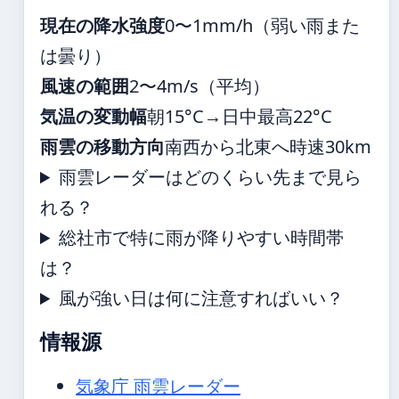
現在の降水強度
0〜1mm/h（弱い雨また
は曇り）
風速の範囲
2〜4m/s（平均）
気温の変動幅
朝15°C→日中最高22°C
雨雲の移動方向
南西から北東へ時速30km
雨雲レーダーはどのくらい先まで見ら
れる？
総社市で特に雨が降りやすい時間帯
は？
風が強い日は何に注意すればいい？
情報源
気象庁 雨雲レーダー