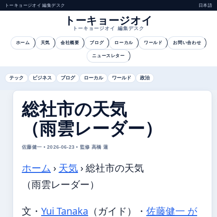
トーキョージオイ 編集デスク
日本語
トーキョージオイ
トーキョージオイ 編集デスク
ホーム
天気
会社概要
ブログ
ローカル
ワールド
お問い合わせ
ニュースレター
テック
ビジネス
ブログ
ローカル
ワールド
政治
総社市の天気
（雨雲レーダー）
佐藤健一 • 2026-06-23 • 監修 高橋 蓮
ホーム
›
天気
›
総社市の天気
（雨雲レーダー）
文・
Yui Tanaka
（ガイド）
・
佐藤健一 が