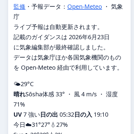
監修
・
予報データ：
Open-Meteo
・ 気象
庁
ライブ予報は自動更新されます。
記載のガイダンスは 2026年6月23日
に気象編集部が最終確認しました。
データは気象庁ほか各国気象機関のもの
を Open-Meteo 経由で利用しています。
🌤️
29°
C
晴れ
Sōsha
体感 33° ・ 風 4 m/s ・ 湿度
71%
UV
7 強い
日の出
05:32
日の入
19:10
今日
☁️
31°
27°
💧27%