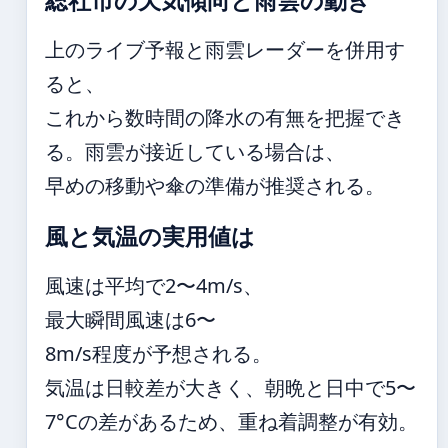
総社市の天気傾向と雨雲の動き
上のライブ予報と雨雲レーダーを併用す
ると、
これから数時間の降水の有無を把握でき
る。雨雲が接近している場合は、
早めの移動や傘の準備が推奨される。
風と気温の実用値は
風速は平均で2〜4m/s、
最大瞬間風速は6〜
8m/s程度が予想される。
気温は日較差が大きく、朝晩と日中で5〜
7°Cの差があるため、重ね着調整が有効。