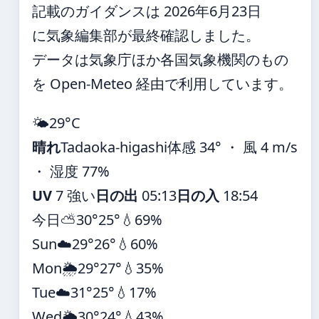
記載のガイダンスは 2026年6月23日
に気象編集部が最終確認しました。
データは気象庁ほか各国気象機関のもの
を Open-Meteo 経由で利用しています。
🌤️
29°
C
晴れ
Tadaoka-higashi
体感 34° ・ 風 4 m/s
・ 湿度 77%
UV
7 強い
日の出
05:13
日の入
18:54
今日
⛅
30°
25°
💧69%
Sun
☁️
29°
26°
💧60%
Mon
🌦️
29°
27°
💧35%
Tue
☁️
31°
25°
💧17%
Wed
🌦️
30°
24°
💧43%