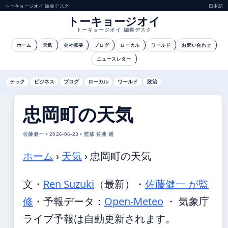
トーキョージオイ 編集デスク
日本語
トーキョージオイ
トーキョージオイ 編集デスク
ホーム
天気
会社概要
ブログ
ローカル
ワールド
お問い合わせ
ニュースレター
テック
ビジネス
ブログ
ローカル
ワールド
政治
忠岡町の天気
佐藤健一 • 2026-06-23 • 監修 佐藤 遥
ホーム
›
天気
›
忠岡町の天気
文・
Ren Suzuki
（最新）
・
佐藤健一 が監
修
・
予報データ：
Open-Meteo
・ 気象庁
ライブ予報は自動更新されます。