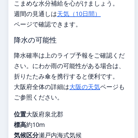
こまめな水分補給を心がけましょう。
週間の見通しは
天気（10日間）
ページで確認できます。
降水の可能性
降水確率は上のライブ予報をご確認くだ
さい。にわか雨の可能性がある場合は、
折りたたみ傘を携行すると便利です。
大阪府全体の詳細は
大阪の天気
ページも
ご参照ください。
位置
大阪府泉北郡
標高
約10m
気候区分
瀬戸内海式気候