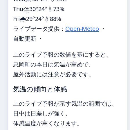
Thu
⛈️
30°
24°
💧73%
Fri
🌧️
29°
24°
💧88%
ライブデータ提供：
Open-Meteo
・
自動更新 ・
上のライブ予報の数値を基にすると、
忠岡町の本日は気温が高めで、
屋外活動には注意が必要です。
気温の傾向と体感
上のライブ予報が示す気温の範囲では、
日中は日差しが強く、
体感温度が高くなります。